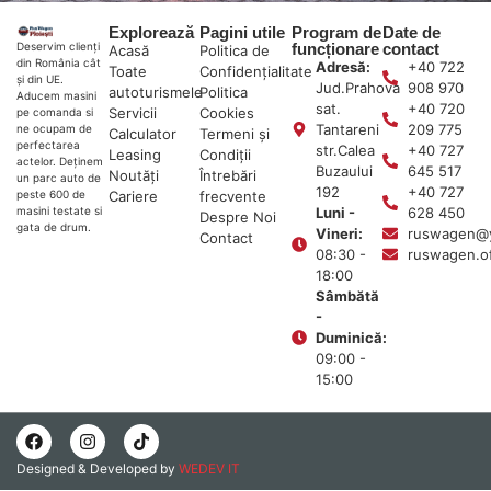
Explorează
Pagini utile
Program de
Date de
funcționare
contact
Deservim clienți
Acasă
Politica de
din România cât
Adresă:
+40 722
Toate
Confidențialitate
și din UE.
Jud.Prahova
908 970
autoturismele
Politica
Aducem masini
sat.
+40 720
Servicii
Cookies
pe comanda si
Tantareni
209 775
ne ocupam de
Calculator
Termeni și
perfectarea
str.Calea
+40 727
Leasing
Condiții
actelor. Deținem
Buzaului
645 517
Noutăți
Întrebări
un parc auto de
192
+40 727
Cariere
frecvente
peste 600 de
Luni -
628 450
masini testate si
Despre Noi
gata de drum.
Vineri:
ruswagen@
Contact
08:30 -
ruswagen.o
18:00
Sâmbătă
-
Duminică:
09:00 -
15:00
Designed & Developed by
WEDEV IT