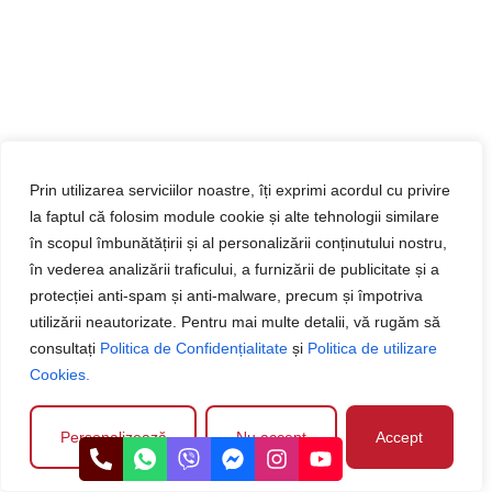
Prin utilizarea serviciilor noastre, îți exprimi acordul cu privire
la faptul că folosim module cookie și alte tehnologii similare
în scopul îmbunătățirii și al personalizării conținutului nostru,
în vederea analizării traficului, a furnizării de publicitate și a
protecției anti-spam și anti-malware, precum și împotriva
utilizării neautorizate. Pentru mai multe detalii, vă rugăm să
consultați
Politica de Confidențialitate
și
Politica de utilizare
Cookies.
Personalizează
Nu accept
Accept