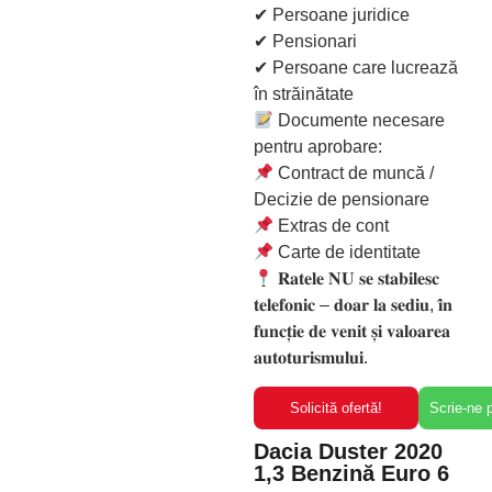
✔ Persoane juridice
✔ Pensionari
✔ Persoane care lucrează
în străinătate
Documente necesare
pentru aprobare:
Contract de muncă /
Decizie de pensionare
Extras de cont
Carte de identitate
𝐑𝐚𝐭𝐞𝐥𝐞 𝐍𝐔 𝐬𝐞 𝐬𝐭𝐚𝐛𝐢𝐥𝐞𝐬𝐜
𝐭𝐞𝐥𝐞𝐟𝐨𝐧𝐢𝐜 – 𝐝𝐨𝐚𝐫 𝐥𝐚 𝐬𝐞𝐝𝐢𝐮, 𝐢̂𝐧
𝐟𝐮𝐧𝐜𝐭̦𝐢𝐞 𝐝𝐞 𝐯𝐞𝐧𝐢𝐭 𝐬̦𝐢 𝐯𝐚𝐥𝐨𝐚𝐫𝐞𝐚
𝐚𝐮𝐭𝐨𝐭𝐮𝐫𝐢𝐬𝐦𝐮𝐥𝐮𝐢.
Solicită ofertă!
Scrie-ne
Dacia Duster 2020
1,3 Benzină Euro 6