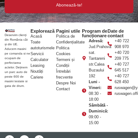
Abonează-te!
Explorează
Pagini utile
Program de
Date de
funcționare
contact
Deservim clienți
Acasă
Politica de
din România cât
Adresă:
+40 722
Toate
Confidențialitate
și din UE.
Jud.Prahova
908 970
autoturismele
Politica
Aducem masini
sat.
+40 720
Servicii
Cookies
pe comanda si ne
Tantareni
209 775
ocupam de
Calculator
Termeni și
perfectarea
str.Calea
+40 727
Leasing
Condiții
actelor. Deținem
Buzaului
645 517
Noutăți
Întrebări
un parc auto de
192
+40 727
Cariere
frecvente
peste 600 de
Luni -
628 450
masini testate si
Despre Noi
gata de drum.
Vineri:
ruswagen@y
Contact
08:30 -
ruswagen.of
18:00
Sâmbătă -
Duminică:
09:00 -
15:00