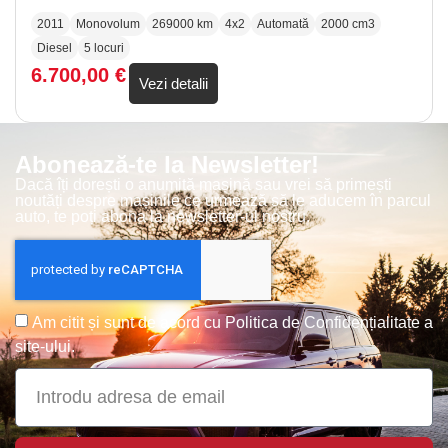
2011
Monovolum
269000 km
4x2
Automată
2000 cm3
Diesel
5 locuri
6.700,00
€
Vezi detalii
Abonează-te la Newsletter!
Dacă îți dorești o anumită mașină sau vrei să primești
noutăți despre mașinile ce urmează să le aducem în parcul
auto, te poți abona la newsletter-ul nostru.
Am citit și sunt de acord cu
Politica de Confidențialitate
a
site-ului.