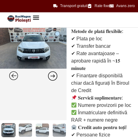
Transport gratuit
Rate fixe
Avans zero
𝐌𝐞𝐭𝐨𝐝𝐞 𝐝𝐞 𝐩𝐥𝐚𝐭𝐚̆ 𝐟𝐥𝐞𝐱𝐢𝐛𝐢𝐥𝐞:
✔ Plata pe loc
✔ Transfer bancar
✔ Rate avantajoase –
aprobare rapidă în ~𝟏𝟓
𝐦𝐢𝐧𝐮𝐭𝐞
✔ Finanțare disponibilă
chiar dacă figurați în Biroul
de Credit
𝐒𝐞𝐫𝐯𝐢𝐜𝐢𝐢 𝐬𝐮𝐩𝐥𝐢𝐦𝐞𝐧𝐭𝐚𝐫𝐞:
Numere provizorii pe loc
Înmatriculare definitivă
RAR + numere negre
𝐂𝐫𝐞𝐝𝐢𝐭 𝐚𝐮𝐭𝐨 𝐩𝐞𝐧𝐭𝐫𝐮 𝐭𝐨𝐭̦𝐢!
✔ Persoane fizice