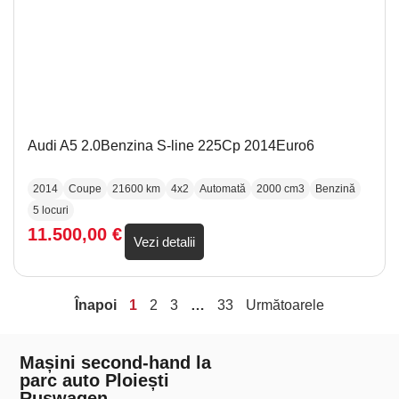
Audi A5 2.0Benzina S-line 225Cp 2014Euro6
2014
Coupe
21600 km
4x2
Automată
2000 cm3
Benzină
5 locuri
11.500,00
€
Vezi detalii
Înapoi
1
2
3
…
33
Următoarele
Mașini second-hand la
parc auto Ploiești
Ruswagen