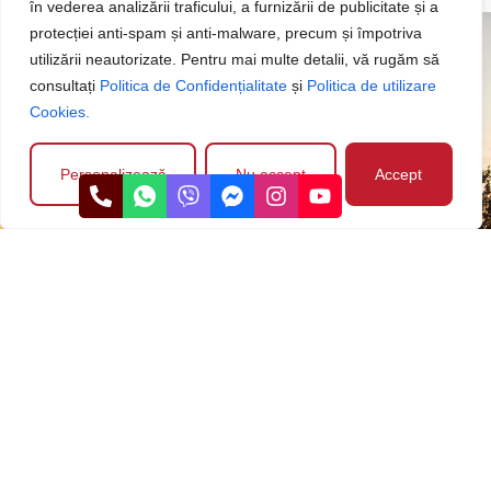
în vederea analizării traficului, a furnizării de publicitate și a
protecției anti-spam și anti-malware, precum și împotriva
Abonează-te la Newsletter!
utilizării neautorizate. Pentru mai multe detalii, vă rugăm să
Dacă îți dorești o anumită mașină sau vrei să primești
consultați
Politica de Confidențialitate
și
Politica de utilizare
noutăți despre mașinile ce urmează să le aducem în parcul
Cookies.
auto, te poți abona la newsletter-ul nostru.
Personalizează
Nu accept
Accept
Am citit și sunt de acord cu
Politica de Confidențialitate
a
site-ului.
Abonează-te!
Explorează
Pagini utile
Program de
Date de