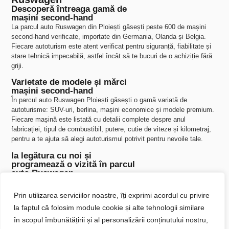
Descoperă întreaga gamă de
mașini second-hand
La parcul auto Ruswagen din Ploiești găsești peste 600 de mașini
second-hand verificate, importate din Germania, Olanda și Belgia.
Fiecare autoturism este atent verificat pentru siguranță, fiabilitate și
stare tehnică impecabilă, astfel încât să te bucuri de o achiziție fără
griji.
Varietate de modele și mărci
mașini second-hand
În parcul auto Ruswagen Ploiești găsești o gamă variată de
autoturisme: SUV-uri, berlina, mașini economice și modele premium.
Fiecare mașină este listată cu detalii complete despre anul
fabricației, tipul de combustibil, putere, cutie de viteze și kilometraj,
pentru a te ajuta să alegi autoturismul potrivit pentru nevoile tale.
Ia legătura cu noi și
programează o vizită în parcul
auto Ruswagen
Dacă vrei mai multe informații despre oricare dintre mașinile
disponibile sau dorești să programezi o vizită în parc,
ia
legătura cu
Prin utilizarea serviciilor noastre, îți exprimi acordul cu privire
noi
. Echipa
Ruswagen Ploiești
te va ajuta să alegi autoturismul
la faptul că folosim module cookie și alte tehnologii similare
ideal și să parcurgi întregul proces de achiziție simplu și transparent.
în scopul îmbunătățirii și al personalizării conținutului nostru,