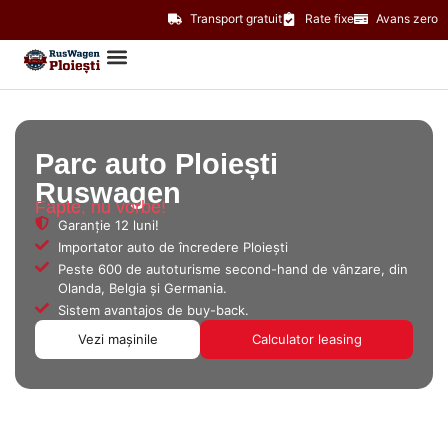
Transport gratuit
Rate fixe
Avans zero
Parc auto Ploiești
Ruswagen
Fapte, nu vorbe!
Garanție 12 luni!
Importator auto de încredere Ploiești
Peste 600 de autoturisme second-hand de vânzare, din
Olanda, Belgia și Germania.
Sistem avantajos de buy-back.
Vezi mașinile
Calculator leasing