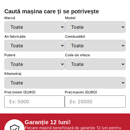
Caută mașina care ți se potrivește
Marcă
Model
An fabricație
Combustibil
Putere
Cutie de viteze
Kilometraj
Preț minim (EURO)
Preț maxim (EURO)
Garanție 12 luni!
Fiecare mașină beneficiază de garanție 12 luni pentru