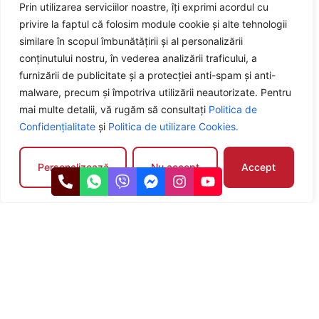
Prin utilizarea serviciilor noastre, îți exprimi acordul cu
operațional, adaptate nevoilor tale.
privire la faptul că folosim module cookie și alte tehnologii
similare în scopul îmbunătățirii și al personalizării
conținutului nostru, în vederea analizării traficului, a
furnizării de publicitate și a protecției anti-spam și anti-
Test drive gratuit
malware, precum și împotriva utilizării neautorizate. Pentru
Programează un test drive fără obligații și simte-te liber să
mai multe detalii, vă rugăm să consultați
Politica de
te convingi de performanțele mașinii.
Confidențialitate
și
Politica de utilizare Cookies.
Personalizează
Nu accept
Accept
Garanție și suport
Fiecare mașină beneficiază de garanție 12 luni pentru
motor și cutie de viteze, pentru ca tu să te bucuri de liniște
și siguranță.
Află mai multe