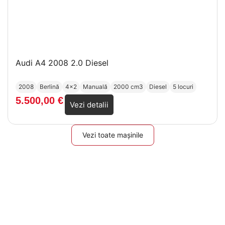
Audi A4 2008 2.0 Diesel
2008
Berlină
4x2
Manuală
2000 cm3
Diesel
5 locuri
5.500,00
€
Vezi detalii
Vezi toate mașinile
De ce să alegi parcul
auto Ruswagen
Ploiești?
La Ruswagen parc auto Ploiești, ne mândrim cu calitatea
serviciilor și a autoturismelor pe care le oferim.