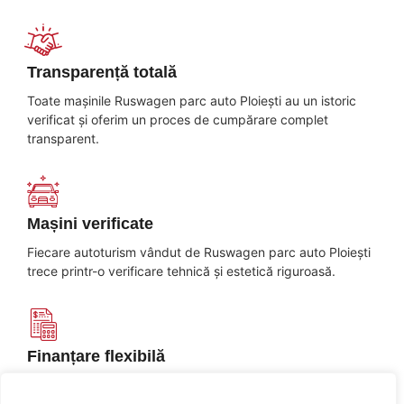
Transparență totală
Toate mașinile Ruswagen parc auto Ploiești au un istoric
verificat și oferim un proces de cumpărare complet
transparent.
Mașini verificate
Fiecare autoturism vândut de Ruswagen parc auto Ploiești
trece printr-o verificare tehnică și estetică riguroasă.
Finanțare flexibilă
Oferim soluții de plată convenabile deoarece colaborăm cu
instituții financiare pentru a-ți oferi rate accesibile și leasing