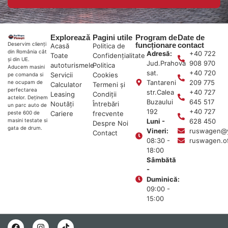
Explorează
Pagini utile
Program de
Date de
funcționare
contact
Deservim clienți
Acasă
Politica de
din România cât
Adresă:
+40 722
Toate
Confidențialitate
și din UE.
Jud.Prahova
908 970
autoturismele
Politica
Aducem masini
sat.
+40 720
Servicii
Cookies
pe comanda si
Tantareni
209 775
ne ocupam de
Calculator
Termeni și
perfectarea
str.Calea
+40 727
Leasing
Condiții
actelor. Deținem
Buzaului
645 517
Noutăți
Întrebări
un parc auto de
192
+40 727
Cariere
frecvente
peste 600 de
Luni -
628 450
masini testate si
Despre Noi
gata de drum.
Vineri:
ruswagen@
Contact
08:30 -
ruswagen.o
18:00
Sâmbătă
-
Duminică:
09:00 -
15:00