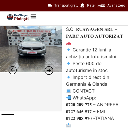
Transport gratuit
Rate fixe
Avans zero
S.C. 𝐑𝐔𝐒𝐖𝐀𝐆𝐄𝐍 𝐒𝐑𝐋 –
𝐏𝐀𝐑𝐂 𝐀𝐔𝐓𝐎 𝐀𝐔𝐓𝐎𝐑𝐈𝐙𝐀𝐓
Garanție 12 luni la
achiziția autoturismului
Peste 600 de
autoturisme în stoc
Import direct din
Germania & Olanda
CONTACT:
WhatsApp:
𝟎𝟕𝟐𝟎 𝟐𝟎𝟗 𝟕𝟕𝟓 – ANDREEA
𝟎𝟕𝟐𝟕 𝟔𝟒𝟓 𝟓𝟏𝟕 – EMI
𝟎𝟕𝟐𝟐 𝟗𝟎𝟖 𝟗𝟕𝟎 -TATIANA