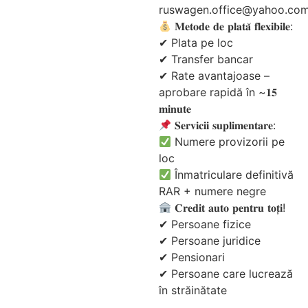
ruswagen.office@yahoo.co
𝐌𝐞𝐭𝐨𝐝𝐞 𝐝𝐞 𝐩𝐥𝐚𝐭𝐚̆ 𝐟𝐥𝐞𝐱𝐢𝐛𝐢𝐥𝐞:
✔ Plata pe loc
✔ Transfer bancar
✔ Rate avantajoase –
aprobare rapidă în ~𝟏𝟓
𝐦𝐢𝐧𝐮𝐭𝐞
𝐒𝐞𝐫𝐯𝐢𝐜𝐢𝐢 𝐬𝐮𝐩𝐥𝐢𝐦𝐞𝐧𝐭𝐚𝐫𝐞:
Numere provizorii pe
loc
Înmatriculare definitivă
RAR + numere negre
𝐂𝐫𝐞𝐝𝐢𝐭 𝐚𝐮𝐭𝐨 𝐩𝐞𝐧𝐭𝐫𝐮 𝐭𝐨𝐭̦𝐢!
✔ Persoane fizice
✔ Persoane juridice
✔ Pensionari
✔ Persoane care lucrează
în străinătate