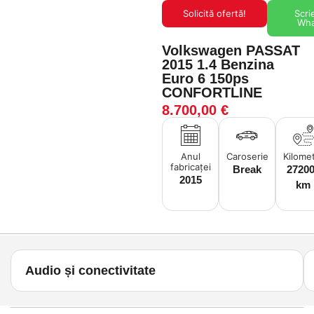
Solicită ofertă!
Scri
Wh
Volkswagen PASSAT
2015 1.4 Benzina
Euro 6 150ps
CONFORTLINE
8.700,00
€
Anul
Caroserie
Kilomet
fabricaței
Break
2720
2015
km
Audio și conectivitate