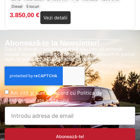
Diesel
5 locuri
3.850,00
€
Vezi detalii
Abonează-te la Newsletter!
Dacă îți dorești o anumită mașină sau vrei să primești
noutăți despre mașinile ce urmează să le aducem în parcul
auto, te poți abona la newsletter-ul nostru.
Am citit și sunt de acord cu
Politica de
Confidențialitate
a site-ului.
Abonează-te!