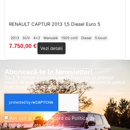
RENAULT CAPTUR 2013 1,5 Diesel Euro 5
2013
SUV
4x2
Manuală
1500 cm3
Diesel
5 locuri
7.750,00
€
Vezi detalii
Abonează-te la Newsletter!
Dacă îți dorești o anumită mașină sau vrei să primești
noutăți despre mașinile ce urmează să le aducem în parcul
auto, te poți abona la newsletter-ul nostru.
Am citit și sunt de acord cu
Politica de
Confidențialitate
a site-ului.