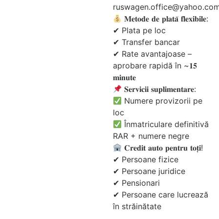
ruswagen.office@yahoo.co
𝐌𝐞𝐭𝐨𝐝𝐞 𝐝𝐞 𝐩𝐥𝐚𝐭𝐚̆ 𝐟𝐥𝐞𝐱𝐢𝐛𝐢𝐥𝐞:
✔ Plata pe loc
✔ Transfer bancar
✔ Rate avantajoase –
aprobare rapidă în ~𝟏𝟓
𝐦𝐢𝐧𝐮𝐭𝐞
𝐒𝐞𝐫𝐯𝐢𝐜𝐢𝐢 𝐬𝐮𝐩𝐥𝐢𝐦𝐞𝐧𝐭𝐚𝐫𝐞:
Numere provizorii pe
loc
Înmatriculare definitivă
RAR + numere negre
𝐂𝐫𝐞𝐝𝐢𝐭 𝐚𝐮𝐭𝐨 𝐩𝐞𝐧𝐭𝐫𝐮 𝐭𝐨𝐭̦𝐢!
✔ Persoane fizice
✔ Persoane juridice
✔ Pensionari
✔ Persoane care lucrează
în străinătate