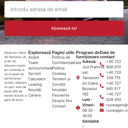
Abonează-te!
Explorează
Pagini utile
Program de
Date de
Deservim clienți
funcționare
contact
Acasă
Politica de
din România cât
Adresă:
+40 722
și din UE.
Toate
Confidențialitate
Aducem masini
Jud.Prahova
908 970
autoturismele
Politica
pe comanda si
sat.
+40 720
Servicii
Cookies
ne ocupam de
Tantareni
209 775
Calculator
Termeni și
perfectarea
str.Calea
+40 727
actelor. Deținem
Leasing
Condiții
un parc auto de
Buzaului
645 517
Noutăți
Întrebări
peste 600 de
192
+40 727
Cariere
frecvente
masini testate si
Luni -
628 450
gata de drum.
Despre Noi
Vineri:
ruswagen@
Contact
08:30 -
ruswagen.o
18:00
Sâmbătă
-