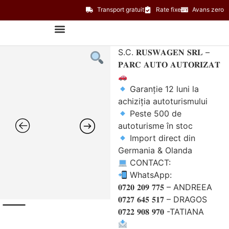
Transport gratuit
Rate fixe
Avans zero
S.C. 𝐑𝐔𝐒𝐖𝐀𝐆𝐄𝐍 𝐒𝐑𝐋 –
𝐏𝐀𝐑𝐂 𝐀𝐔𝐓𝐎 𝐀𝐔𝐓𝐎𝐑𝐈𝐙𝐀𝐓
Garanție 12 luni la
achiziția autoturismului
Peste 500 de
autoturisme în stoc
Import direct din
Germania & Olanda
CONTACT:
WhatsApp:
𝟎𝟕𝟐𝟎 𝟐𝟎𝟗 𝟕𝟕𝟓 – ANDREEA
𝟎𝟕𝟐𝟕 𝟔𝟒𝟓 𝟓𝟏𝟕 – DRAGOS
𝟎𝟕𝟐𝟐 𝟗𝟎𝟖 𝟗𝟕𝟎 -TATIANA