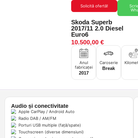
Solicită ofertă!
Scri
Wh
Skoda Superb
2017/11 2.0 Diesel
Euro6
10.500,00
€
Anul
Caroserie
Kilomet
fabricaței
Break
2017
Audio și conectivitate
Apple CarPlay / Android Auto
Radio DAB / AM/FM
Porturi USB multiple (față/spate)
Touchscreen (diverse dimensiuni)