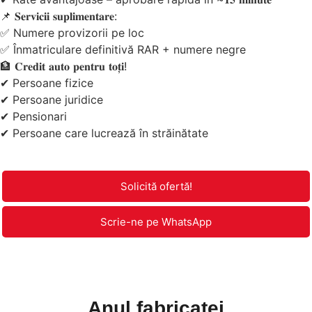
📌 𝐒𝐞𝐫𝐯𝐢𝐜𝐢𝐢 𝐬𝐮𝐩𝐥𝐢𝐦𝐞𝐧𝐭𝐚𝐫𝐞:
✅ Numere provizorii pe loc
✅ Înmatriculare definitivă RAR + numere negre
🏦 𝐂𝐫𝐞𝐝𝐢𝐭 𝐚𝐮𝐭𝐨 𝐩𝐞𝐧𝐭𝐫𝐮 𝐭𝐨𝐭̦𝐢!
✔ Persoane fizice
✔ Persoane juridice
✔ Pensionari
✔ Persoane care lucrează în străinătate
Solicită ofertă!
Scrie-ne pe WhatsApp
Anul fabricaței