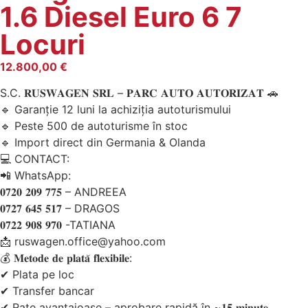
1.6 Diesel Euro 6 7
Locuri
12.800,00
€
S.C. 𝐑𝐔𝐒𝐖𝐀𝐆𝐄𝐍 𝐒𝐑𝐋 – 𝐏𝐀𝐑𝐂 𝐀𝐔𝐓𝐎 𝐀𝐔𝐓𝐎𝐑𝐈𝐙𝐀𝐓 🚗
🔹 Garanție 12 luni la achiziția autoturismului
🔹 Peste 500 de autoturisme în stoc
🔹 Import direct din Germania & Olanda
💻 CONTACT:
📲 WhatsApp:
𝟎𝟕𝟐𝟎 𝟐𝟎𝟗 𝟕𝟕𝟓 – ANDREEA
𝟎𝟕𝟐𝟕 𝟔𝟒𝟓 𝟓𝟏𝟕 – DRAGOS
𝟎𝟕𝟐𝟐 𝟗𝟎𝟖 𝟗𝟕𝟎 -TATIANA
📩 ruswagen.office@yahoo.com
💰 𝐌𝐞𝐭𝐨𝐝𝐞 𝐝𝐞 𝐩𝐥𝐚𝐭𝐚̆ 𝐟𝐥𝐞𝐱𝐢𝐛𝐢𝐥𝐞:
✔ Plata pe loc
✔ Transfer bancar
✔ Rate avantajoase – aprobare rapidă în ~𝟏𝟓 𝐦𝐢𝐧𝐮𝐭𝐞