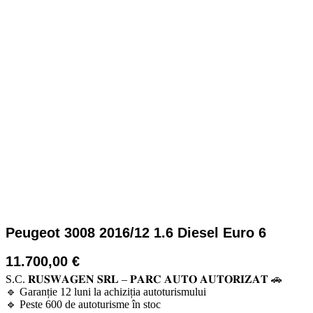
Peugeot 3008 2016/12 1.6 Diesel Euro 6
11.700,00
€
S.C. 𝐑𝐔𝐒𝐖𝐀𝐆𝐄𝐍 𝐒𝐑𝐋 – 𝐏𝐀𝐑𝐂 𝐀𝐔𝐓𝐎 𝐀𝐔𝐓𝐎𝐑𝐈𝐙𝐀𝐓 🚗
🔹 Garanție 12 luni la achiziția autoturismului
🔹 Peste 600 de autoturisme în stoc