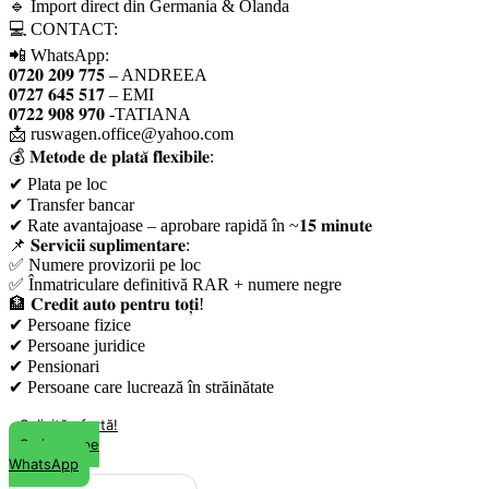
🔹 Import direct din Germania & Olanda
💻 CONTACT:
📲 WhatsApp:
𝟎𝟕𝟐𝟎 𝟐𝟎𝟗 𝟕𝟕𝟓 – ANDREEA
𝟎𝟕𝟐𝟕 𝟔𝟒𝟓 𝟓𝟏𝟕 – EMI
𝟎𝟕𝟐𝟐 𝟗𝟎𝟖 𝟗𝟕𝟎 -TATIANA
📩 ruswagen.office@yahoo.com
💰 𝐌𝐞𝐭𝐨𝐝𝐞 𝐝𝐞 𝐩𝐥𝐚𝐭𝐚̆ 𝐟𝐥𝐞𝐱𝐢𝐛𝐢𝐥𝐞:
✔ Plata pe loc
✔ Transfer bancar
✔ Rate avantajoase – aprobare rapidă în ~𝟏𝟓 𝐦𝐢𝐧𝐮𝐭𝐞
📌 𝐒𝐞𝐫𝐯𝐢𝐜𝐢𝐢 𝐬𝐮𝐩𝐥𝐢𝐦𝐞𝐧𝐭𝐚𝐫𝐞:
✅ Numere provizorii pe loc
✅ Înmatriculare definitivă RAR + numere negre
🏦 𝐂𝐫𝐞𝐝𝐢𝐭 𝐚𝐮𝐭𝐨 𝐩𝐞𝐧𝐭𝐫𝐮 𝐭𝐨𝐭̦𝐢!
✔ Persoane fizice
✔ Persoane juridice
✔ Pensionari
✔ Persoane care lucrează în străinătate
Solicită ofertă!
Scrie-ne pe
WhatsApp