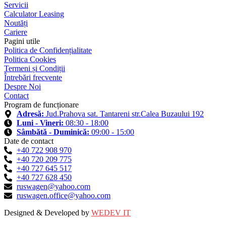
Servicii
Calculator Leasing
Noutăți
Cariere
Pagini utile
Politica de Confidențialitate
Politica Cookies
Termeni și Condiții
Întrebări frecvente
Despre Noi
Contact
Program de funcționare
Adresă:
Jud.Prahova sat. Tantareni str.Calea Buzaului 192
Luni - Vineri:
08:30 - 18:00
Sâmbătă - Duminică:
09:00 - 15:00
Date de contact
+40 722 908 970
+40 720 209 775
+40 727 645 517
+40 727 628 450
ruswagen@yahoo.com
ruswagen.office@yahoo.com
Designed & Developed by
WEDEV IT