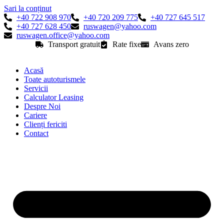
Sari la conținut
+40 722 908 970
+40 720 209 775
+40 727 645 517
+40 727 628 450
ruswagen@yahoo.com
ruswagen.office@yahoo.com
Transport gratuit
Rate fixe
Avans zero
Acasă
Toate autoturismele
Servicii
Calculator Leasing
Despre Noi
Cariere
Clienți fericiti
Contact