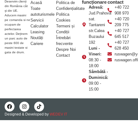
funcționare
contact
Deservim clienți
Acasă
Politica de
din România cât
Adresă:
+40 722
Toate
Confidențialitate
și din UE.
Jud.Prahova
908 970
autoturismele
Politica
Aducem masini
sat.
+40 720
Servicii
Cookies
pe comanda si ne
Tantareni
209 775
ocupam de
Calculator
Termeni și
perfectarea
str.Calea
+40 727
Leasing
Condiții
actelor. Deținem
Buzaului
645 517
Noutăți
Întrebări
un parc auto de
192
+40 727
Cariere
frecvente
peste 600 de
Luni -
628 450
masini testate si
Despre Noi
gata de drum.
Vineri:
ruswagen@y
Contact
08:30 -
ruswagen.of
18:00
Sâmbătă -
Duminică:
09:00 -
15:00
Designed & Developed by
WEDEV IT