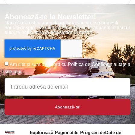
Abonează-te la Newsletter!
Dacă îți dorești o anumită mașină sau vrei să primești
noutăți despre mașinile ce urmează să le aducem în parcul
auto, te poți abona la newsletter-ul nostru.
Am citit și sunt de acord cu
Politica de Confidențialitate
a
site-ului.
Abonează-te!
Explorează
Pagini utile
Program de
Date de