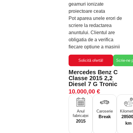
geamuri ionizate
proiectoare ceata
Pot aparea unele erori de
scriere la redactarea
anuntului. Clientul are
obligatia de a verifica
fiecare optiune a masinii
Solicită ofertă!
Scrie-ne
Mercedes Benz C
Classe 2015 2,2
Diesel 7 G Tronic
10.000,00
€
Anul
Caroserie
Kilomet
fabricaței
Break
2850
2015
km