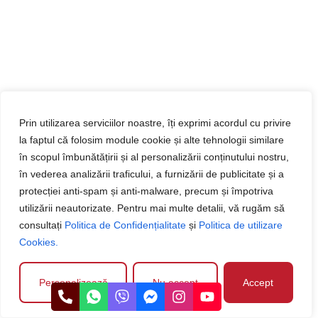
Prin utilizarea serviciilor noastre, îți exprimi acordul cu privire
la faptul că folosim module cookie și alte tehnologii similare
în scopul îmbunătățirii și al personalizării conținutului nostru,
în vederea analizării traficului, a furnizării de publicitate și a
protecției anti-spam și anti-malware, precum și împotriva
utilizării neautorizate. Pentru mai multe detalii, vă rugăm să
consultați
Politica de Confidențialitate
și
Politica de utilizare
Cookies.
Personalizează
Nu accept
Accept