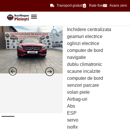
Transport gratuit
Rate fixe
Avans zero
Inchidere centralizata
geamuri electrice
oglinzi electrice
computer de bord
navigatie
dublu climatronic
scaune incalzite
computer de bord
senzori parcare
volan piele
Airbag-uri
Abs
ESP
servo
isofix