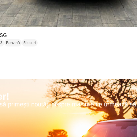
DSG
m3
Benzină
5 locuri
r!
 să primești noutăți despre mașinile ce urmează să 