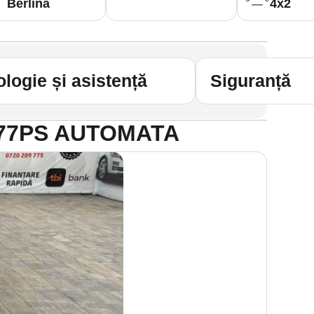
Berlină
4x2
logie și asistență
Siguranță
5 177PS AUTOMATA