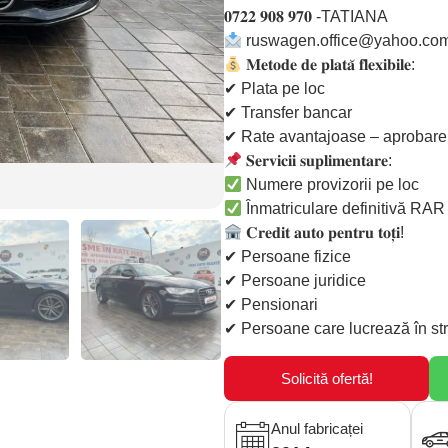
𝟎𝟕𝟐𝟐 𝟗𝟎𝟖 𝟗𝟕𝟎 -TATIANA
ruswagen.office@yahoo.co
𝐌𝐞𝐭𝐨𝐝𝐞 𝐝𝐞 𝐩𝐥𝐚𝐭𝐚̆ 𝐟𝐥𝐞𝐱𝐢𝐛𝐢𝐥𝐞:
✔ Plata pe loc
✔ Transfer bancar
✔ Rate avantajoase – aprobare rapida
𝐒𝐞𝐫𝐯𝐢𝐜𝐢𝐢 𝐬𝐮𝐩𝐥𝐢𝐦𝐞𝐧𝐭𝐚𝐫𝐞:
Numere provizorii pe loc
Înmatriculare definitivă RA
𝐂𝐫𝐞𝐝𝐢𝐭 𝐚𝐮𝐭𝐨 𝐩𝐞𝐧𝐭𝐫𝐮 𝐭𝐨𝐭̦𝐢!
✔ Persoane fizice
✔ Persoane juridice
✔ Pensionari
✔ Persoane care lucrează în stra
Solicită ofertă!
Anul fabricaței