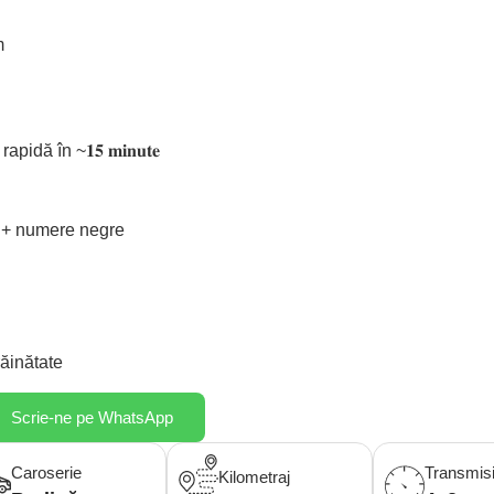
m
̆ în ~𝟏𝟓 𝐦𝐢𝐧𝐮𝐭𝐞
R + numere negre
̆inătate
Scrie-ne pe WhatsApp
Caroserie
Transmis
Kilometraj