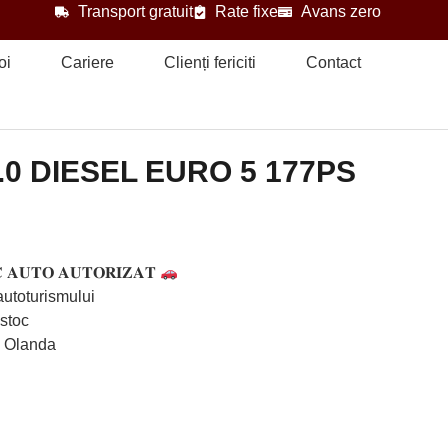
Transport gratuit
Rate fixe
Avans zero
oi
Cariere
Clienți fericiti
Contact
2.0 DIESEL EURO 5 177PS
 𝐀𝐔𝐓𝐎 𝐀𝐔𝐓𝐎𝐑𝐈𝐙𝐀𝐓
 autoturismului
 stoc
& Olanda