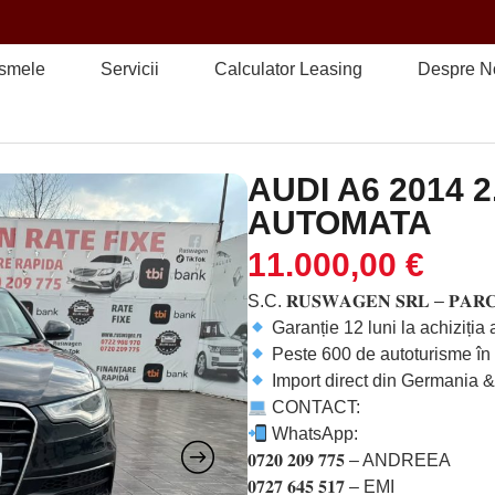
ismele
Servicii
Calculator Leasing
Despre N
AUDI A6 2014 
AUTOMATA
11.000,00
€
S.C. 𝐑𝐔𝐒𝐖𝐀𝐆𝐄𝐍 𝐒𝐑𝐋 – 𝐏𝐀𝐑𝐂
Garanție 12 luni la achiziția
Peste 600 de autoturisme în
Import direct din Germania 
CONTACT:
WhatsApp:
𝟎𝟕𝟐𝟎 𝟐𝟎𝟗 𝟕𝟕𝟓 – ANDREEA
𝟎𝟕𝟐𝟕 𝟔𝟒𝟓 𝟓𝟏𝟕 – EMI