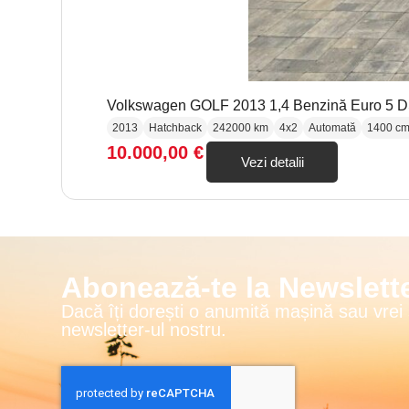
Volkswagen GOLF 2013 1,4 Benzină Euro 5 
2013
Hatchback
242000 km
4x2
Automată
1400 c
10.000,00
€
Vezi detalii
Abonează-te la Newslette
Dacă îți dorești o anumită mașină sau vrei
newsletter-ul nostru.