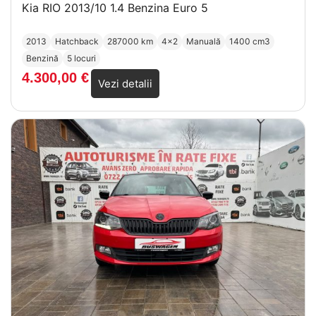
Kia RIO 2013/10 1.4 Benzina Euro 5
2013
Hatchback
287000 km
4x2
Manuală
1400 cm3
Benzină
5 locuri
4.300,00
€
Vezi detalii