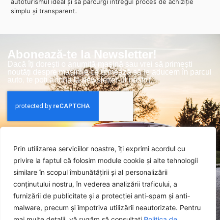
autoturismul ideal și să parcurgi întregul proces de achiziție
simplu și transparent.
Abonează-te la Newsletter!
Dacă îți dorești o anumită mașină sau vrei să primești
noutăți despre mașinile ce urmează să le aducem în parcul
auto, te poți abona la newsletter-ul nostru.
Am citit și sunt de acord cu
Politica de
Confidențialitate
a site-ului.
Prin utilizarea serviciilor noastre, îți exprimi acordul cu
privire la faptul că folosim module cookie și alte tehnologii
similare în scopul îmbunătățirii și al personalizării
conținutului nostru, în vederea analizării traficului, a
furnizării de publicitate și a protecției anti-spam și anti-
Abonează-te!
malware, precum și împotriva utilizării neautorizate. Pentru
mai multe detalii, vă rugăm să consultați
Politica de