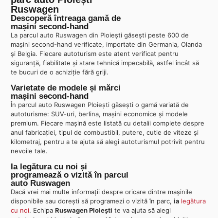
Ruswagen
Descoperă întreaga gamă de
mașini second-hand
La parcul auto Ruswagen din Ploiești găsești peste 600 de
mașini second-hand verificate, importate din Germania, Olanda
și Belgia. Fiecare autoturism este atent verificat pentru
siguranță, fiabilitate și stare tehnică impecabilă, astfel încât să
te bucuri de o achiziție fără griji.
Varietate de modele și mărci
mașini second-hand
În parcul auto Ruswagen Ploiești găsești o gamă variată de
autoturisme: SUV-uri, berlina, mașini economice și modele
premium. Fiecare mașină este listată cu detalii complete despre
anul fabricației, tipul de combustibil, putere, cutie de viteze și
kilometraj, pentru a te ajuta să alegi autoturismul potrivit pentru
nevoile tale.
Ia legătura cu noi și
programează o vizită în parcul
auto Ruswagen
Dacă vrei mai multe informații despre oricare dintre mașinile
disponibile sau dorești să programezi o vizită în parc,
ia
legătura
cu noi
. Echipa
Ruswagen Ploiești
te va ajuta să alegi