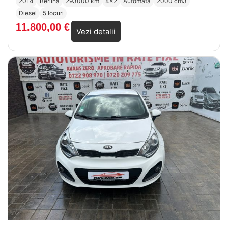
2014
Berlină
293000 km
4x2
Automată
2000 cm3
Diesel
5 locuri
11.800,00
€
Vezi detalii