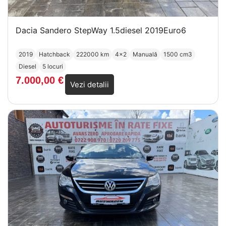
Dacia Sandero StepWay 1.5diesel 2019Euro6
2019
Hatchback
222000 km
4x2
Manuală
1500 cm3
Diesel
5 locuri
7.000,00
€
Vezi detalii