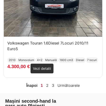
Volkswagen Touran 1.6Diesel 7Locuri 2010/11
Euro5
2010
Monovolum
4x2
Manuală
1600 cm3
Diesel
7 locuri
4.300,00
€
Vezi detalii
2
3
Următoarele
Înapoi
1
Mașini second-hand la
parc auto Ploiești