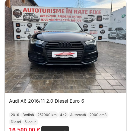
Audi A6 2016/11 2.0 Diesel Euro 6
2016
Berlină
267000 km
4x2
Automată
2000 cm3
Diesel
5 locuri
16.500,00
€