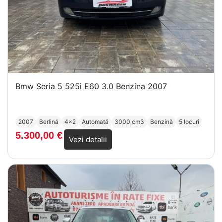
Bmw Seria 5 525i E60 3.0 Benzina 2007
2007
Berlină
4x2
Automată
3000 cm3
Benzină
5 locuri
5.300,00
€
Vezi detalii