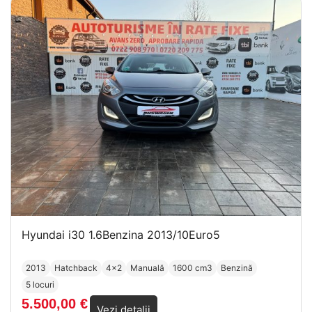
Hyundai i30 1.6Benzina 2013/10Euro5
2013
Hatchback
4x2
Manuală
1600 cm3
Benzină
5 locuri
5.500,00
€
Vezi detalii