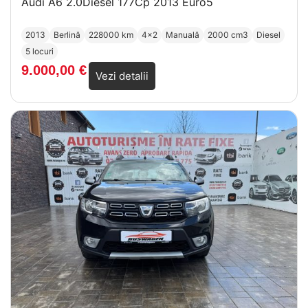
Audi A6 2.0Diesel 177Cp 2013 Euro5
2013
Berlină
228000 km
4x2
Manuală
2000 cm3
Diesel
5 locuri
9.000,00
€
Vezi detalii