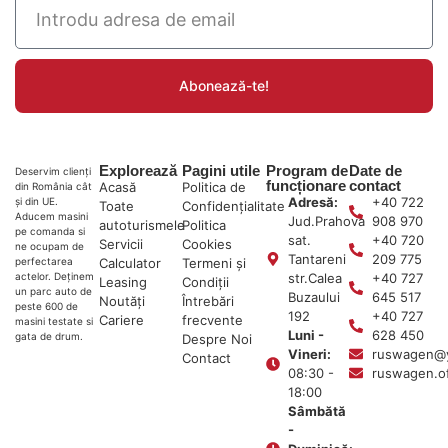
Abonează-te!
Explorează
Pagini utile
Program de
Date de
Deservim clienți
funcționare
contact
Acasă
Politica de
din România cât
Adresă:
+40 722
și din UE.
Toate
Confidențialitate
Aducem masini
Jud.Prahova
908 970
autoturismele
Politica
pe comanda si
sat.
+40 720
Servicii
Cookies
ne ocupam de
Tantareni
209 775
Calculator
Termeni și
perfectarea
str.Calea
+40 727
actelor. Deținem
Leasing
Condiții
un parc auto de
Buzaului
645 517
Noutăți
Întrebări
peste 600 de
192
+40 727
Cariere
frecvente
masini testate si
Luni -
628 450
gata de drum.
Despre Noi
Vineri:
ruswagen@
Contact
08:30 -
ruswagen.o
18:00
Sâmbătă
-