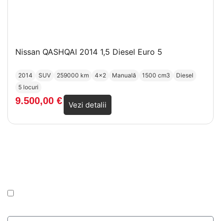
Nissan QASHQAI 2014 1,5 Diesel Euro 5
2014
SUV
259000 km
4x2
Manuală
1500 cm3
Diesel
5 locuri
9.500,00
€
Vezi detalii
Abonează-te la Newsletter!
Dacă îți dorești o anumită mașină sau vrei să primești
noutăți despre mașinile ce urmează să le aducem în parcul
auto, te poți abona la newsletter-ul nostru.
Am citit și sunt de acord cu
Politica de
Confidențialitate
a site-ului.