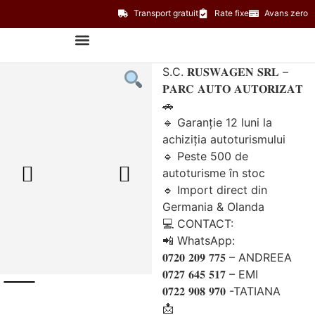
Transport gratuit
Rate fixe
Avans zero
Toate autoturismele
Calculator Leasing
S.C. 𝐑𝐔𝐒𝐖𝐀𝐆𝐄𝐍 𝐒𝐑𝐋 –
𝐏𝐀𝐑𝐂 𝐀𝐔𝐓𝐎 𝐀𝐔𝐓𝐎𝐑𝐈𝐙𝐀𝐓
🚗
🔹 Garanție 12 luni la
achiziția autoturismului
🔹 Peste 500 de
autoturisme în stoc
🔹 Import direct din
Germania & Olanda
💻 CONTACT:
📲 WhatsApp:
𝟎𝟕𝟐𝟎 𝟐𝟎𝟗 𝟕𝟕𝟓 – ANDREEA
𝟎𝟕𝟐𝟕 𝟔𝟒𝟓 𝟓𝟏𝟕 – EMI
𝟎𝟕𝟐𝟐 𝟗𝟎𝟖 𝟗𝟕𝟎 -TATIANA
📩