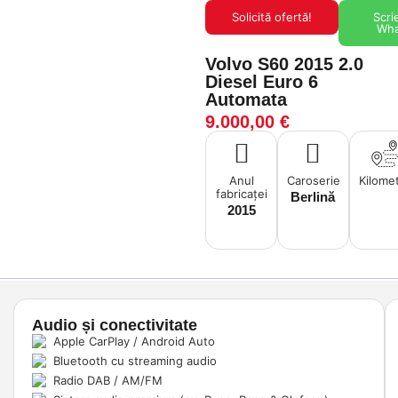
Solicită ofertă!
Scri
Wh
Volvo S60 2015 2.0
Diesel Euro 6
Automata
9.000,00
€
Anul
Caroserie
Kilomet
fabricaței
Berlină
2015
Audio și conectivitate
Apple CarPlay / Android Auto
Bluetooth cu streaming audio
Radio DAB / AM/FM