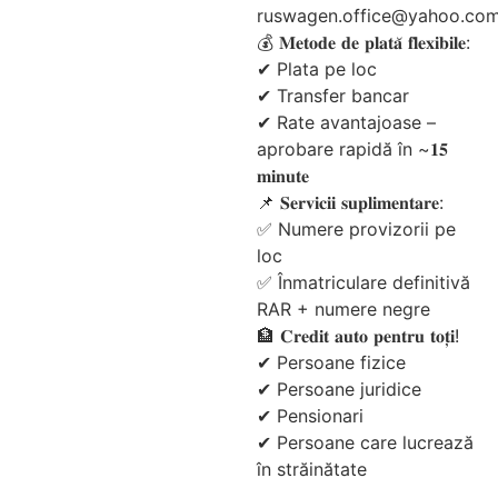
ruswagen.office@yahoo.co
💰 𝐌𝐞𝐭𝐨𝐝𝐞 𝐝𝐞 𝐩𝐥𝐚𝐭𝐚̆ 𝐟𝐥𝐞𝐱𝐢𝐛𝐢𝐥𝐞:
✔ Plata pe loc
✔ Transfer bancar
✔ Rate avantajoase –
aprobare rapidă în ~𝟏𝟓
𝐦𝐢𝐧𝐮𝐭𝐞
📌 𝐒𝐞𝐫𝐯𝐢𝐜𝐢𝐢 𝐬𝐮𝐩𝐥𝐢𝐦𝐞𝐧𝐭𝐚𝐫𝐞:
✅ Numere provizorii pe
loc
✅ Înmatriculare definitivă
RAR + numere negre
🏦 𝐂𝐫𝐞𝐝𝐢𝐭 𝐚𝐮𝐭𝐨 𝐩𝐞𝐧𝐭𝐫𝐮 𝐭𝐨𝐭̦𝐢!
✔ Persoane fizice
✔ Persoane juridice
✔ Pensionari
✔ Persoane care lucrează
în străinătate