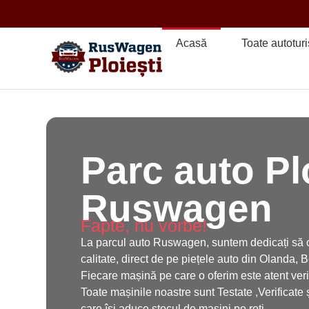
Acasă
Toate autotur
Parc auto Pl
Ruswagen
Fapte, nu vorbe!
La parcul auto Ruswagen, suntem dedicați să of
calitate, direct de pe piețele auto din Olanda, 
Fiecare mașină pe care o oferim este atent verifi
Toate mașinile noastre sunt Testate ,Verificat
care își aduce stocul de mașini pe roți.