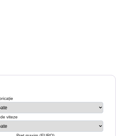
bricație
 de viteze
Preț maxim (EURO)