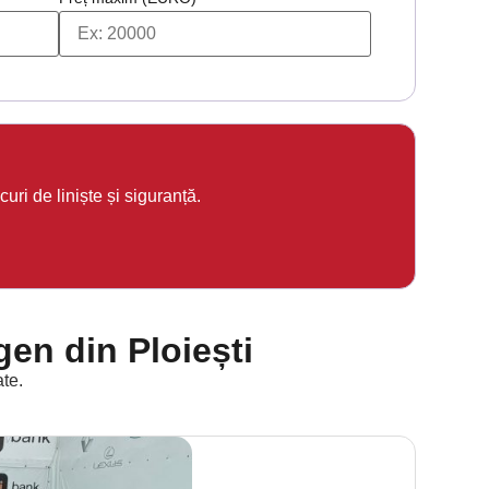
uri de liniște și siguranță.
en din Ploiești
ate.