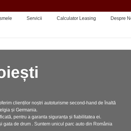
ismele
Servicii
Calculator Leasing
Despre N
oiești
erim clienților noștri autoturisme second-hand de înaltă
Belgia și Germania.
cată, pentru a garanta siguranța și fiabilitatea ei.
e și gata de drum . Suntem unicul parc auto din România