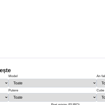
vește
Model
An fa
Putere
Cutie
Preț minim (EURO)