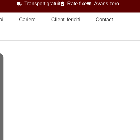
Transport gratuit
Rate fixe
Avans zero
oi
Cariere
Clienți fericiti
Contact