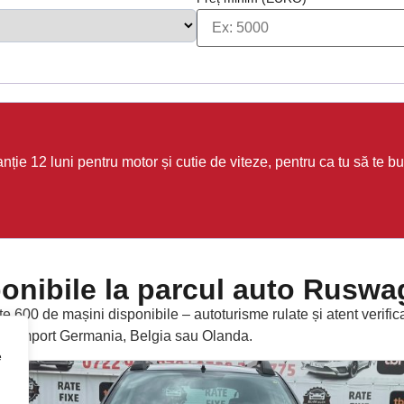
ie 12 luni pentru motor și cutie de viteze, pentru ca tu să te buc
onibile la parcul auto Ruswag
600 de mașini disponibile – autoturisme rulate și atent verific
uto import Germania, Belgia sau Olanda.
e