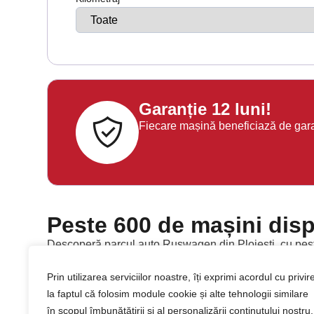
Garanție 12 luni!
Fiecare mașină beneficiază de garanț
Peste 600 de mașini disp
Descoperă parcul auto Ruswagen din Ploiești, cu peste 
Alege dintr-o gamă variată de mașini second hand, a
Prin utilizarea serviciilor noastre, îți exprimi acordul cu privir
la faptul că folosim module cookie și alte tehnologii similare
în scopul îmbunătățirii și al personalizării conținutului nostru,