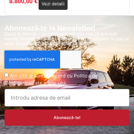
8.800,00
€
Vezi detalii
Abonează-te la Newsletter!
Dacă îți dorești o anumită mașină sau vrei să primești
noutăți despre mașinile ce urmează să le aducem în parcul
auto, te poți abona la newsletter-ul nostru.
Am citit și sunt de acord cu
Politica de
Confidențialitate
a site-ului.
Abonează-te!