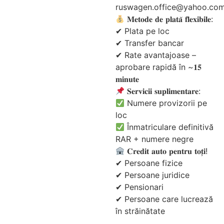
ruswagen.office@yahoo.co
𝐌𝐞𝐭𝐨𝐝𝐞 𝐝𝐞 𝐩𝐥𝐚𝐭𝐚̆ 𝐟𝐥𝐞𝐱𝐢𝐛𝐢𝐥𝐞:
✔ Plata pe loc
✔ Transfer bancar
✔ Rate avantajoase –
aprobare rapidă în ~𝟏𝟓
𝐦𝐢𝐧𝐮𝐭𝐞
𝐒𝐞𝐫𝐯𝐢𝐜𝐢𝐢 𝐬𝐮𝐩𝐥𝐢𝐦𝐞𝐧𝐭𝐚𝐫𝐞:
Numere provizorii pe
loc
Înmatriculare definitivă
RAR + numere negre
𝐂𝐫𝐞𝐝𝐢𝐭 𝐚𝐮𝐭𝐨 𝐩𝐞𝐧𝐭𝐫𝐮 𝐭𝐨𝐭̦𝐢!
✔ Persoane fizice
✔ Persoane juridice
✔ Pensionari
✔ Persoane care lucrează
în străinătate