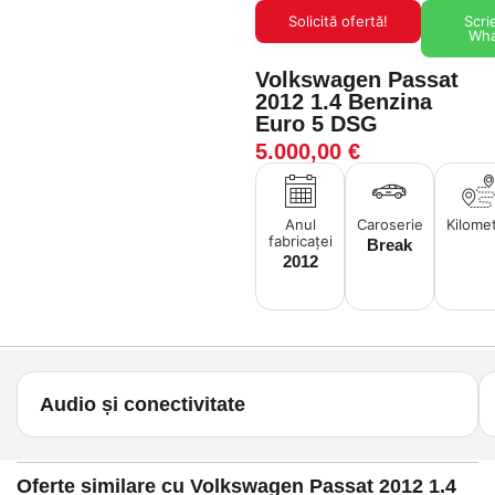
Solicită ofertă!
Scri
Wh
Volkswagen Passat
2012 1.4 Benzina
Euro 5 DSG
5.000,00
€
Anul
Caroserie
Kilomet
fabricaței
Break
2012
Audio și conectivitate
Oferte similare cu Volkswagen Passat 2012 1.4