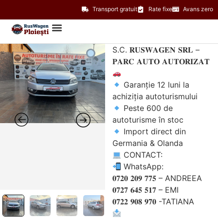
Transport gratuit
Rate fixe
Avans zero
S.C. 𝐑𝐔𝐒𝐖𝐀𝐆𝐄𝐍 𝐒𝐑𝐋 –
𝐏𝐀𝐑𝐂 𝐀𝐔𝐓𝐎 𝐀𝐔𝐓𝐎𝐑𝐈𝐙𝐀𝐓
Garanție 12 luni la
achiziția autoturismului
Peste 600 de
autoturisme în stoc
Import direct din
Germania & Olanda
CONTACT:
WhatsApp:
𝟎𝟕𝟐𝟎 𝟐𝟎𝟗 𝟕𝟕𝟓 – ANDREEA
𝟎𝟕𝟐𝟕 𝟔𝟒𝟓 𝟓𝟏𝟕 – EMI
𝟎𝟕𝟐𝟐 𝟗𝟎𝟖 𝟗𝟕𝟎 -TATIANA