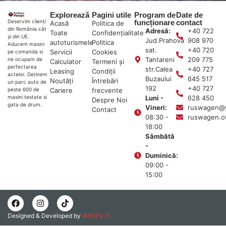
Explorează
Pagini utile
Program de
Date de
funcționare
contact
Deservim clienți
Acasă
Politica de
din România cât
Adresă:
+40 722
Toate
Confidențialitate
și din UE.
Jud.Prahova
908 970
autoturismele
Politica
Aducem masini
sat.
+40 720
Servicii
Cookies
pe comanda si
Tantareni
209 775
ne ocupam de
Calculator
Termeni și
perfectarea
str.Calea
+40 727
Leasing
Condiții
actelor. Deținem
Buzaului
645 517
Noutăți
Întrebări
un parc auto de
192
+40 727
Cariere
frecvente
peste 600 de
Luni -
628 450
masini testate si
Despre Noi
gata de drum.
Vineri:
ruswagen@
Contact
08:30 -
ruswagen.o
18:00
Sâmbătă
-
Duminică:
09:00 -
15:00
Designed & Developed by
WEDEV IT