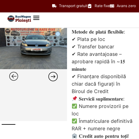
Transport gratuit
Rate fixe
Avans zero
𝐌𝐞𝐭𝐨𝐝𝐞 𝐝𝐞 𝐩𝐥𝐚𝐭𝐚̆ 𝐟𝐥𝐞𝐱𝐢𝐛𝐢𝐥𝐞:
✔ Plata pe loc
✔ Transfer bancar
✔ Rate avantajoase –
aprobare rapidă în ~𝟏𝟓
𝐦𝐢𝐧𝐮𝐭𝐞
✔ Finanțare disponibilă
chiar dacă figurați în
Biroul de Credit
𝐒𝐞𝐫𝐯𝐢𝐜𝐢𝐢 𝐬𝐮𝐩𝐥𝐢𝐦𝐞𝐧𝐭𝐚𝐫𝐞:
Numere provizorii pe
loc
Înmatriculare definitivă
RAR + numere negre
𝐂𝐫𝐞𝐝𝐢𝐭 𝐚𝐮𝐭𝐨 𝐩𝐞𝐧𝐭𝐫𝐮 𝐭𝐨𝐭̦𝐢!