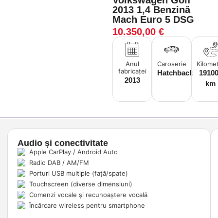
Volkswagen Golf
2013 1,4 Benzină
Mach Euro 5 DSG
10.350,00
€
Anul
Caroserie
Kilomet
fabricaței
Hatchback
1910
2013
km
Audio și conectivitate
Apple CarPlay / Android Auto
Radio DAB / AM/FM
Porturi USB multiple (față/spate)
Touchscreen (diverse dimensiuni)
Comenzi vocale și recunoaștere vocală
Încărcare wireless pentru smartphone