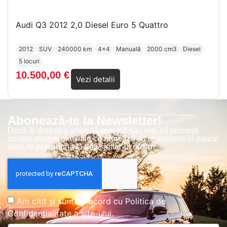
Audi Q3 2012 2,0 Diesel Euro 5 Quattro
2012
SUV
240000 km
4x4
Manuală
2000 cm3
Diesel
5 locuri
10.500,00
€
Vezi detalii
Abonează-te la Newsletter!
Dacă îți dorești o anumită mașină sau vrei să primești
noutăți despre mașinile ce urmează să le aducem în parcul
auto, te poți abona la newsletter-ul nostru.
Am citit și sunt de acord cu
Politica de
Confidențialitate
a site-ului.