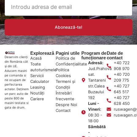
Abonează-te!
Explorează
Pagini utile
Program de
Date de
funcționare
contact
Deservim clienți
Acasă
Politica de
din România cât
Adresă:
+40 722
Toate
Confidențialitate
și din UE.
Jud.Prahova
908 970
autoturismele
Politica
Aducem masini
sat.
+40 720
Servicii
Cookies
pe comanda si
Tantareni
209 775
ne ocupam de
Calculator
Termeni și
perfectarea
str.Calea
+40 727
Leasing
Condiții
actelor. Deținem
Buzaului
645 517
Noutăți
Întrebări
un parc auto de
192
+40 727
Cariere
frecvente
peste 600 de
Luni -
628 450
masini testate si
Despre Noi
gata de drum.
Vineri:
ruswagen@
Contact
08:30 -
ruswagen.o
18:00
Sâmbătă
-