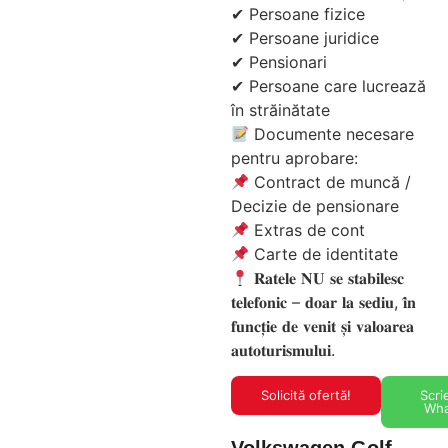
✔ Persoane fizice
✔ Persoane juridice
✔ Pensionari
✔ Persoane care lucrează
în străinătate
Documente necesare
pentru aprobare:
Contract de muncă /
Decizie de pensionare
Extras de cont
Carte de identitate
𝐑𝐚𝐭𝐞𝐥𝐞 𝐍𝐔 𝐬𝐞 𝐬𝐭𝐚𝐛𝐢𝐥𝐞𝐬𝐜
𝐭𝐞𝐥𝐞𝐟𝐨𝐧𝐢𝐜 – 𝐝𝐨𝐚𝐫 𝐥𝐚 𝐬𝐞𝐝𝐢𝐮, 𝐢̂𝐧
𝐟𝐮𝐧𝐜𝐭̦𝐢𝐞 𝐝𝐞 𝐯𝐞𝐧𝐢𝐭 𝐬̦𝐢 𝐯𝐚𝐥𝐨𝐚𝐫𝐞𝐚
𝐚𝐮𝐭𝐨𝐭𝐮𝐫𝐢𝐬𝐦𝐮𝐥𝐮𝐢.
Solicită ofertă!
Scri
Wh