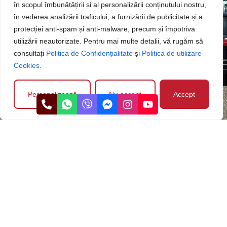
în scopul îmbunătățirii și al personalizării conținutului nostru,
în vederea analizării traficului, a furnizării de publicitate și a
protecției anti-spam și anti-malware, precum și împotriva
Test drive gratuit
utilizării neautorizate. Pentru mai multe detalii, vă rugăm să
consultați
Politica de Confidențialitate
și
Politica de utilizare
Programează un test drive fără obligații și simte-te liber să te
Cookies.
convingi de performanțele mașinii.
Personalizează
Nu accept
Accept
Garanție și suport
Fiecare mașină beneficiază de garanție 12 luni pentru motor
și cutie de viteze, pentru ca tu să te bucuri de liniște și
siguranță.
Află mai multe
Diplome, premii și certificate
Vezi toate diplomele
obținute de Ruswagen!