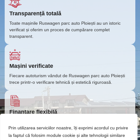
Transparență totală
Toate mașinile Ruswagen parc auto Ploiești au un istoric
verificat și oferim un proces de cumpărare complet
transparent.
Mașini verificate
Fiecare autoturism vândut de Ruswagen parc auto Ploiești
trece printr-o verificare tehnică și estetică riguroasă.
Finanțare flexibilă
Oferim soluții de plată convenabile deoarece colaborăm cu
Prin utilizarea serviciilor noastre, îți exprimi acordul cu privire
instituții financiare pentru a-ți oferi rate accesibile și leasing
operațional, adaptate nevoilor tale.
la faptul că folosim module cookie și alte tehnologii similare