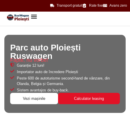
Transport gratuit
Rate fixe
Avans zero
Parc auto Ploiești
Ruswagen
Fapte, nu vorbe!
Garanție 12 luni!
Importator auto de încredere Ploiești
Peste 600 de autoturisme second-hand de vânzare, din
Olanda, Belgia și Germania.
Sistem avantajos de buy-back.
Vezi mașinile
Calculator leasing