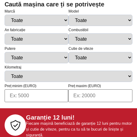
Caută mașina care ți se potrivește
Marcă
Model
An fabricație
Combustibil
Putere
Cutie de viteze
Kilometraj
Preț minim (EURO)
Preț maxim (EURO)
Garanție 12 luni!
Fiecare mașină beneficiază de garanție 12 luni pentru motor
și cutie de viteze, pentru ca tu să te bucuri de liniște și
siguranță.