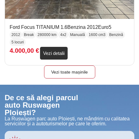
Ford Focus TITANIUM 1.6Benzina 2012Euro5
2012
Break
280000 km
4x2
Manuală
1600 cm3
Benzină
5 locuri
4.000,00
€
Vezi detalii
Vezi toate mașinile
De ce să alegi parcul
auto Ruswagen
Ploiești?
La Ruswagen parc auto Ploiești, ne mândrim cu calitatea
serviciilor și a autoturismelor pe care le oferim.