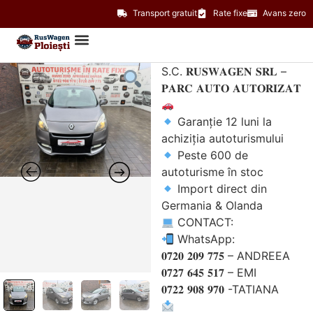
Transport gratuit
Rate fixe
Avans zero
S.C. 𝐑𝐔𝐒𝐖𝐀𝐆𝐄𝐍 𝐒𝐑𝐋 –
𝐏𝐀𝐑𝐂 𝐀𝐔𝐓𝐎 𝐀𝐔𝐓𝐎𝐑𝐈𝐙𝐀𝐓
Garanție 12 luni la
achiziția autoturismului
Peste 600 de
autoturisme în stoc
Import direct din
Germania & Olanda
CONTACT:
WhatsApp:
𝟎𝟕𝟐𝟎 𝟐𝟎𝟗 𝟕𝟕𝟓 – ANDREEA
𝟎𝟕𝟐𝟕 𝟔𝟒𝟓 𝟓𝟏𝟕 – EMI
𝟎𝟕𝟐𝟐 𝟗𝟎𝟖 𝟗𝟕𝟎 -TATIANA