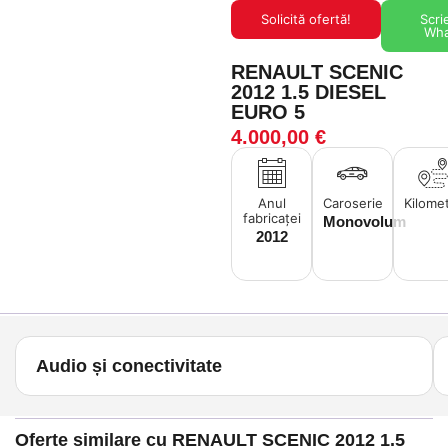
Solicită ofertă!
Scri
Wh
RENAULT SCENIC
2012 1.5 DIESEL
EURO 5
4.000,00
€
Anul
Caroserie
Kilomet
fabricaței
Monovolum
2012
Audio și conectivitate
Oferte similare cu RENAULT SCENIC 2012 1.5