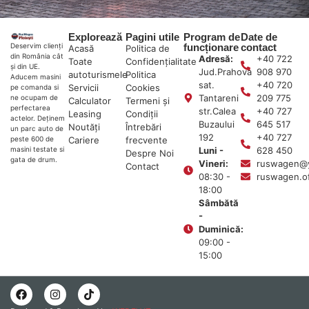
Explorează
Pagini utile
Program de
Date de
funcționare
contact
Deservim clienți
Acasă
Politica de
din România cât
Adresă:
+40 722
Toate
Confidențialitate
și din UE.
Jud.Prahova
908 970
autoturismele
Politica
Aducem masini
sat.
+40 720
Servicii
Cookies
pe comanda si
Tantareni
209 775
ne ocupam de
Calculator
Termeni și
perfectarea
str.Calea
+40 727
Leasing
Condiții
actelor. Deținem
Buzaului
645 517
Noutăți
Întrebări
un parc auto de
192
+40 727
Cariere
frecvente
peste 600 de
Luni -
628 450
masini testate si
Despre Noi
gata de drum.
Vineri:
ruswagen@
Contact
08:30 -
ruswagen.o
18:00
Sâmbătă
-
Duminică:
09:00 -
15:00