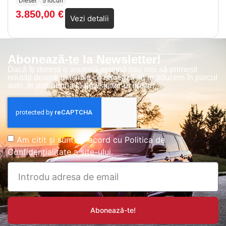
Diesel
5 locuri
3.850,00
€
Vezi detalii
Abonează-te la Newsletter!
Dacă îți dorești o anumită mașină sau vrei să primești
noutăți despre mașinile ce urmează să le aducem în parcul
auto, te poți abona la newsletter-ul nostru.
Am citit și sunt de acord cu
Politica de
Confidențialitate
a site-ului.
Abonează-te!