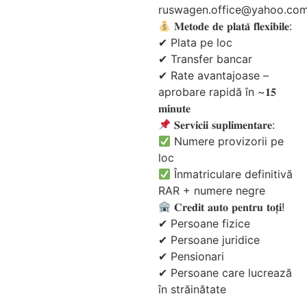
ruswagen.office@yahoo.co
𝐌𝐞𝐭𝐨𝐝𝐞 𝐝𝐞 𝐩𝐥𝐚𝐭𝐚̆ 𝐟𝐥𝐞𝐱𝐢𝐛𝐢𝐥𝐞:
✔ Plata pe loc
✔ Transfer bancar
✔ Rate avantajoase –
aprobare rapidă în ~𝟏𝟓
𝐦𝐢𝐧𝐮𝐭𝐞
𝐒𝐞𝐫𝐯𝐢𝐜𝐢𝐢 𝐬𝐮𝐩𝐥𝐢𝐦𝐞𝐧𝐭𝐚𝐫𝐞:
Numere provizorii pe
loc
Înmatriculare definitivă
RAR + numere negre
𝐂𝐫𝐞𝐝𝐢𝐭 𝐚𝐮𝐭𝐨 𝐩𝐞𝐧𝐭𝐫𝐮 𝐭𝐨𝐭̦𝐢!
✔ Persoane fizice
✔ Persoane juridice
✔ Pensionari
✔ Persoane care lucrează
în străinătate