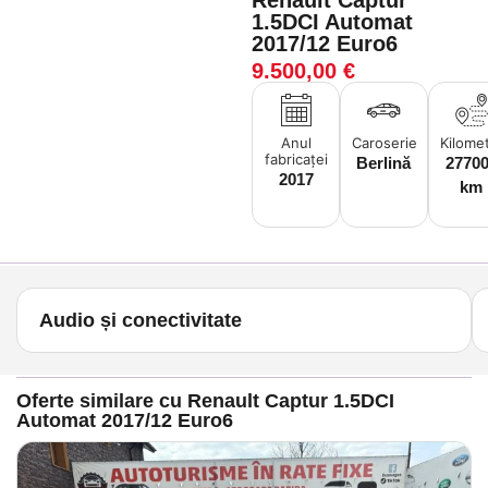
Renault Captur
1.5DCI Automat
2017/12 Euro6
9.500,00
€
Anul
Caroserie
Kilomet
fabricaței
Berlină
2770
2017
km
Audio și conectivitate
Oferte similare cu Renault Captur 1.5DCI
Automat 2017/12 Euro6