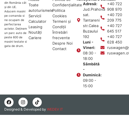
din România cât
Adresă:
+40 722
Toate
Confidențialitate
și din UE.
Jud.Prahova
908 970
autoturismele
Politica
Aducem masini
sat.
+40 720
Servicii
Cookies
pe comanda si
Tantareni
209 775
ne ocupam de
Calculator
Termeni și
perfectarea
str.Calea
+40 727
Leasing
Condiții
actelor. Deținem
Buzaului
645 517
Noutăți
Întrebări
un parc auto de
192
+40 727
Cariere
frecvente
peste 600 de
Luni -
628 450
masini testate si
Despre Noi
gata de drum.
Vineri:
ruswagen@
Contact
08:30 -
ruswagen.o
18:00
Sâmbătă
-
Duminică:
09:00 -
15:00
Designed & Developed by
WEDEV IT