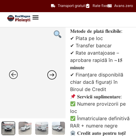
Transport gratuit
Rate fixe
Avans zero
𝐌𝐞𝐭𝐨𝐝𝐞 𝐝𝐞 𝐩𝐥𝐚𝐭𝐚̆ 𝐟𝐥𝐞𝐱𝐢𝐛𝐢𝐥𝐞:
✔ Plata pe loc
✔ Transfer bancar
✔ Rate avantajoase –
aprobare rapidă în ~𝟏𝟓
𝐦𝐢𝐧𝐮𝐭𝐞
✔ Finanțare disponibilă
chiar dacă figurați în
Biroul de Credit
𝐒𝐞𝐫𝐯𝐢𝐜𝐢𝐢 𝐬𝐮𝐩𝐥𝐢𝐦𝐞𝐧𝐭𝐚𝐫𝐞:
Numere provizorii pe
loc
Înmatriculare definitivă
RAR + numere negre
𝐂𝐫𝐞𝐝𝐢𝐭 𝐚𝐮𝐭𝐨 𝐩𝐞𝐧𝐭𝐫𝐮 𝐭𝐨𝐭̦𝐢!