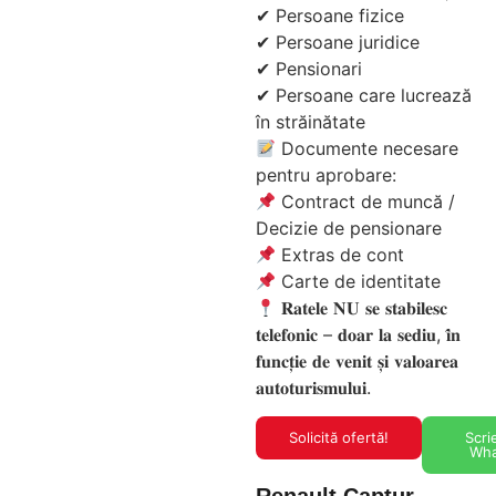
✔ Persoane fizice
✔ Persoane juridice
✔ Pensionari
✔ Persoane care lucrează
în străinătate
Documente necesare
pentru aprobare:
Contract de muncă /
Decizie de pensionare
Extras de cont
Carte de identitate
𝐑𝐚𝐭𝐞𝐥𝐞 𝐍𝐔 𝐬𝐞 𝐬𝐭𝐚𝐛𝐢𝐥𝐞𝐬𝐜
𝐭𝐞𝐥𝐞𝐟𝐨𝐧𝐢𝐜 – 𝐝𝐨𝐚𝐫 𝐥𝐚 𝐬𝐞𝐝𝐢𝐮, 𝐢̂𝐧
𝐟𝐮𝐧𝐜𝐭̦𝐢𝐞 𝐝𝐞 𝐯𝐞𝐧𝐢𝐭 𝐬̦𝐢 𝐯𝐚𝐥𝐨𝐚𝐫𝐞𝐚
𝐚𝐮𝐭𝐨𝐭𝐮𝐫𝐢𝐬𝐦𝐮𝐥𝐮𝐢.
Solicită ofertă!
Scri
Wh