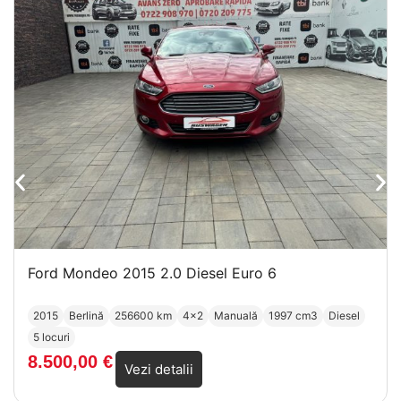
Ford Mondeo 2015 2.0 Diesel Euro 6
2015
Berlină
256600 km
4x2
Manuală
1997 cm3
Diesel
5 locuri
8.500,00
€
Vezi detalii