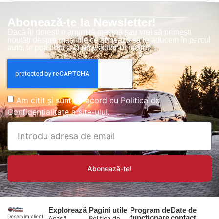
Abonează-te la Newsletter!
Dacă îți dorești o anumită mașină sau vrei să primești
noutăți despre mașinile ce urmează să le aducem în parcul
auto, te poți abona la newsletter-ul nostru.
Am citit și sunt de acord cu
Politica de
Confidențialitate
a site-ului.
Abonează-te!
Explorează
Pagini utile
Program de
Date de
funcționare
contact
Deservim clienți
Acasă
Politica de