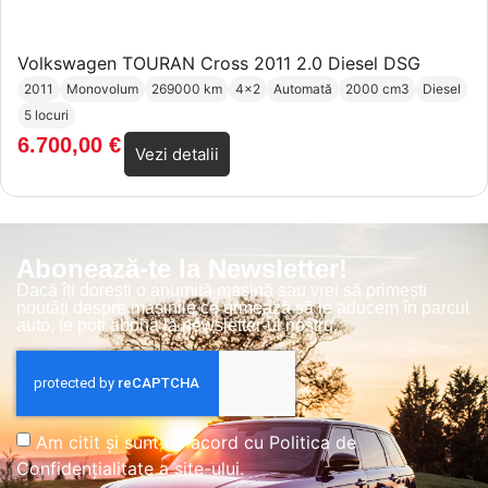
Volkswagen TOURAN Cross 2011 2.0 Diesel DSG
2011
Monovolum
269000 km
4x2
Automată
2000 cm3
Diesel
5 locuri
6.700,00
€
Vezi detalii
Abonează-te la Newsletter!
Dacă îți dorești o anumită mașină sau vrei să primești
noutăți despre mașinile ce urmează să le aducem în parcul
auto, te poți abona la newsletter-ul nostru.
Am citit și sunt de acord cu
Politica de
Confidențialitate
a site-ului.