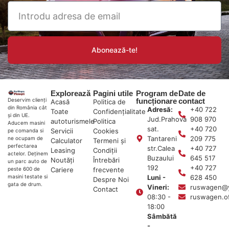
Abonează-te!
Explorează
Pagini utile
Program de
Date de
funcționare
contact
Deservim clienți
Acasă
Politica de
din România cât
Adresă:
+40 722
Toate
Confidențialitate
și din UE.
Jud.Prahova
908 970
autoturismele
Politica
Aducem masini
sat.
+40 720
Servicii
Cookies
pe comanda si
Tantareni
209 775
ne ocupam de
Calculator
Termeni și
perfectarea
str.Calea
+40 727
Leasing
Condiții
actelor. Deținem
Buzaului
645 517
Noutăți
Întrebări
un parc auto de
192
+40 727
Cariere
frecvente
peste 600 de
Luni -
628 450
masini testate si
Despre Noi
gata de drum.
Vineri:
ruswagen@
Contact
08:30 -
ruswagen.o
18:00
Sâmbătă
-