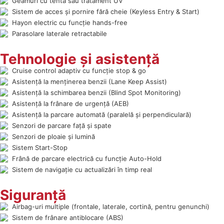
Geamuri cu tentă sau tratament UV
Sistem de acces și pornire fără cheie (Keyless Entry & Start)
Hayon electric cu funcție hands-free
Parasolare laterale retractabile
Tehnologie și asistență
Cruise control adaptiv cu funcție stop & go
Asistență la menținerea benzii (Lane Keep Assist)
Asistență la schimbarea benzii (Blind Spot Monitoring)
Asistență la frânare de urgență (AEB)
Asistență la parcare automată (paralelă și perpendiculară)
Senzori de parcare față și spate
Senzori de ploaie și lumină
Sistem Start-Stop
Frână de parcare electrică cu funcție Auto-Hold
Sistem de navigație cu actualizări în timp real
Siguranță
Airbag-uri multiple (frontale, laterale, cortină, pentru genunchi)
Sistem de frânare antiblocare (ABS)