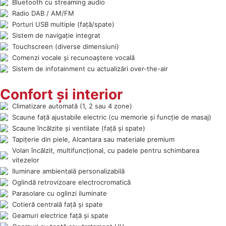
Bluetooth cu streaming audio
Radio DAB / AM/FM
Porturi USB multiple (față/spate)
Sistem de navigație integrat
Touchscreen (diverse dimensiuni)
Comenzi vocale și recunoaștere vocală
Sistem de infotainment cu actualizări over-the-air
Confort și interior
Climatizare automată (1, 2 sau 4 zone)
Scaune față ajustabile electric (cu memorie și funcție de masaj)
Scaune încălzite și ventilate (față și spate)
Tapițerie din piele, Alcantara sau materiale premium
Volan încălzit, multifuncțional, cu padele pentru schimbarea
vitezelor
Iluminare ambientală personalizabilă
Oglindă retrovizoare electrocromatică
Parasolare cu oglinzi iluminate
Cotieră centrală față și spate
Geamuri electrice față și spate