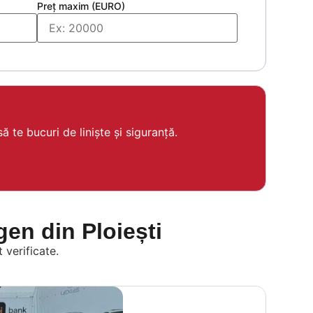
Preț maxim (EURO)
 te bucuri de liniște și siguranță.
en din Ploiești
 verificate.