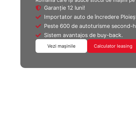
România care își aduce stocul de mașini pe 
Garanție 12 luni!
Importator auto de încredere Ploieș
Peste 600 de autoturisme second-ha
Sistem avantajos de buy-back.
Vezi mașinile
Calculator leasing