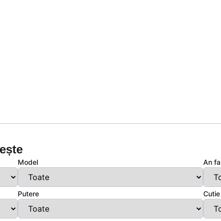
vește
Model
An fa
Putere
Cutie