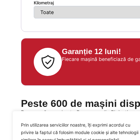
Kilometraj
Garanție 12 luni!
Fiecare mașină beneficiază de gara
Peste 600 de mașini disp
Descoperă parcul auto Ruswagen din Ploiești, cu pe
Alege dintr-o gamă variată de mașini second hand
Prin utilizarea serviciilor noastre, îți exprimi acordul cu
privire la faptul că folosim module cookie și alte tehnologii
similare în scopul îmbunătățirii și al personalizării