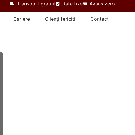
Transport gratuit
Rate fixe
Avans zero
Cariere
Clienți fericiti
Contact