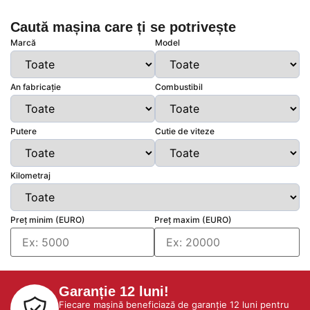
Caută mașina care ți se potrivește
Marcă
Model
An fabricație
Combustibil
Putere
Cutie de viteze
Kilometraj
Preț minim (EURO)
Preț maxim (EURO)
Garanție 12 luni!
Fiecare mașină beneficiază de garanție 12 luni pentru