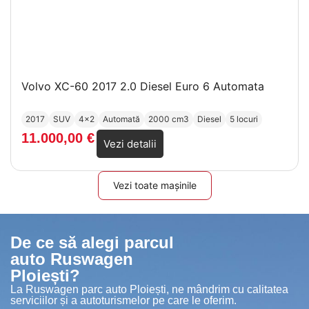
Volvo XC-60 2017 2.0 Diesel Euro 6 Automata
2017
SUV
4x2
Automată
2000 cm3
Diesel
5 locuri
11.000,00
€
Vezi detalii
Vezi toate mașinile
De ce să alegi parcul
auto Ruswagen
Ploiești?
La Ruswagen parc auto Ploiești, ne mândrim cu calitatea
serviciilor și a autoturismelor pe care le oferim.