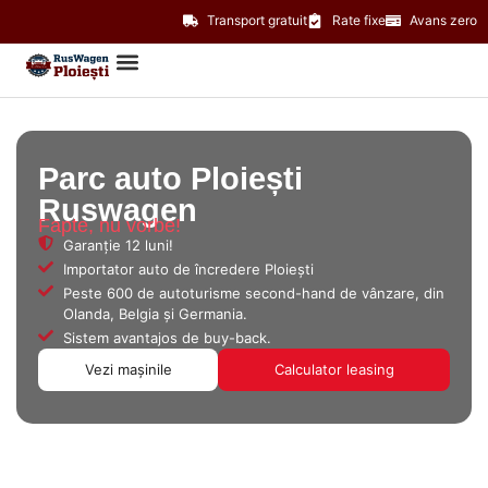
Transport gratuit
Rate fixe
Avans zero
Parc auto Ploiești
Ruswagen
Fapte, nu vorbe!
Garanție 12 luni!
Importator auto de încredere Ploiești
Peste 600 de autoturisme second-hand de vânzare, din
Olanda, Belgia și Germania.
Sistem avantajos de buy-back.
Vezi mașinile
Calculator leasing