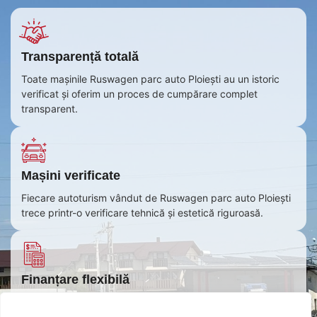
Transparență totală
Toate mașinile Ruswagen parc auto Ploiești au un istoric
verificat și oferim un proces de cumpărare complet
transparent.
Mașini verificate
Fiecare autoturism vândut de Ruswagen parc auto Ploiești
trece printr-o verificare tehnică și estetică riguroasă.
Finanțare flexibilă
Oferim soluții de plată convenabile deoarece colaborăm cu
instituții financiare pentru a-ți oferi rate accesibile și leasing