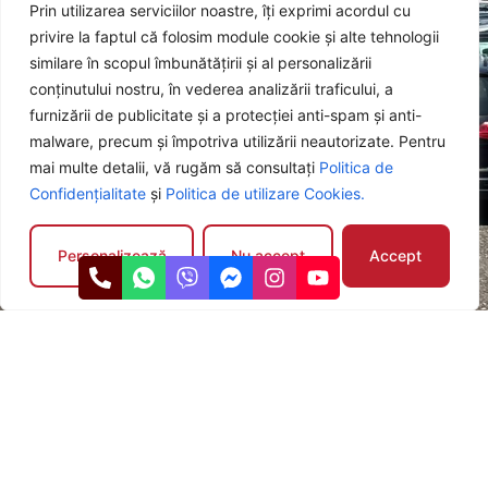
Prin utilizarea serviciilor noastre, îți exprimi acordul cu
operațional, adaptate nevoilor tale.
privire la faptul că folosim module cookie și alte tehnologii
similare în scopul îmbunătățirii și al personalizării
conținutului nostru, în vederea analizării traficului, a
furnizării de publicitate și a protecției anti-spam și anti-
Test drive gratuit
malware, precum și împotriva utilizării neautorizate. Pentru
Programează un test drive fără obligații și simte-te liber să
mai multe detalii, vă rugăm să consultați
Politica de
te convingi de performanțele mașinii.
Confidențialitate
și
Politica de utilizare Cookies.
Personalizează
Nu accept
Accept
Garanție și suport
Fiecare mașină beneficiază de garanție 12 luni pentru
motor și cutie de viteze, pentru ca tu să te bucuri de liniște
și siguranță.
Află mai multe