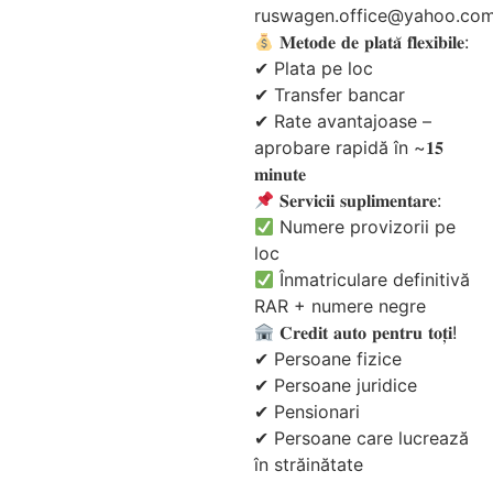
ruswagen.office@yahoo.co
𝐌𝐞𝐭𝐨𝐝𝐞 𝐝𝐞 𝐩𝐥𝐚𝐭𝐚̆ 𝐟𝐥𝐞𝐱𝐢𝐛𝐢𝐥𝐞:
✔ Plata pe loc
✔ Transfer bancar
✔ Rate avantajoase –
aprobare rapidă în ~𝟏𝟓
𝐦𝐢𝐧𝐮𝐭𝐞
𝐒𝐞𝐫𝐯𝐢𝐜𝐢𝐢 𝐬𝐮𝐩𝐥𝐢𝐦𝐞𝐧𝐭𝐚𝐫𝐞:
Numere provizorii pe
loc
Înmatriculare definitivă
RAR + numere negre
𝐂𝐫𝐞𝐝𝐢𝐭 𝐚𝐮𝐭𝐨 𝐩𝐞𝐧𝐭𝐫𝐮 𝐭𝐨𝐭̦𝐢!
✔ Persoane fizice
✔ Persoane juridice
✔ Pensionari
✔ Persoane care lucrează
în străinătate