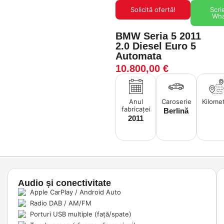
Solicită ofertă!
Scri
Wh
BMW Seria 5 2011
2.0 Diesel Euro 5
Automata
10.800,00
€
Anul
Caroserie
Kilomet
fabricaței
Berlină
2011
Audio și conectivitate
Apple CarPlay / Android Auto
Radio DAB / AM/FM
Porturi USB multiple (față/spate)