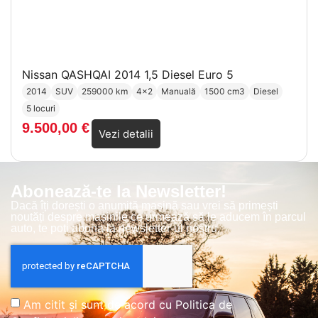
Nissan QASHQAI 2014 1,5 Diesel Euro 5
2014
SUV
259000 km
4x2
Manuală
1500 cm3
Diesel
5 locuri
9.500,00
€
Vezi detalii
Abonează-te la Newsletter!
Dacă îți dorești o anumită mașină sau vrei să primești
noutăți despre mașinile ce urmează să le aducem în parcul
auto, te poți abona la newsletter-ul nostru.
Am citit și sunt de acord cu
Politica de