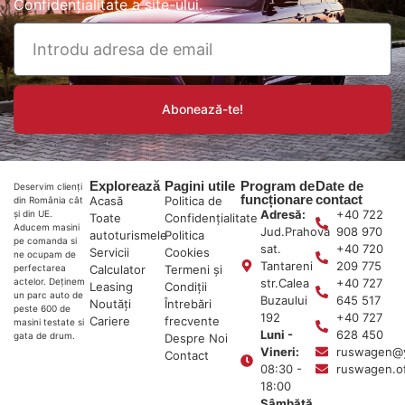
Confidențialitate
a site-ului.
Abonează-te!
Explorează
Pagini utile
Program de
Date de
Deservim clienți
funcționare
contact
Acasă
Politica de
din România cât
Adresă:
+40 722
și din UE.
Toate
Confidențialitate
Aducem masini
Jud.Prahova
908 970
autoturismele
Politica
pe comanda si
sat.
+40 720
Servicii
Cookies
ne ocupam de
Tantareni
209 775
Calculator
Termeni și
perfectarea
str.Calea
+40 727
actelor. Deținem
Leasing
Condiții
un parc auto de
Buzaului
645 517
Noutăți
Întrebări
peste 600 de
192
+40 727
Cariere
frecvente
masini testate si
Luni -
628 450
gata de drum.
Despre Noi
Vineri:
ruswagen@
Contact
08:30 -
ruswagen.o
18:00
Sâmbătă