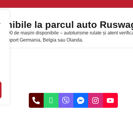
onibile la parcul auto Ruswag
e
600 de mașini disponibile – autoturisme rulate și atent verific
uto import Germania, Belgia sau Olanda.