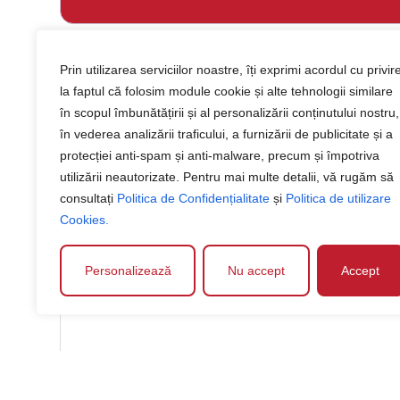
Peste 600 de mașini disp
Prin utilizarea serviciilor noastre, îți exprimi acordul cu privir
la faptul că folosim module cookie și alte tehnologii similare
Descoperă parcul auto Ruswagen din Ploiești, cu peste 
în scopul îmbunătățirii și al personalizării conținutului nostru,
Alege dintr-o gamă variată de mașini second hand, a
în vederea analizării traficului, a furnizării de publicitate și a
protecției anti-spam și anti-malware, precum și împotriva
utilizării neautorizate. Pentru mai multe detalii, vă rugăm să
consultați
Politica de Confidențialitate
și
Politica de utilizare
Cookies.
Personalizează
Nu accept
Accept