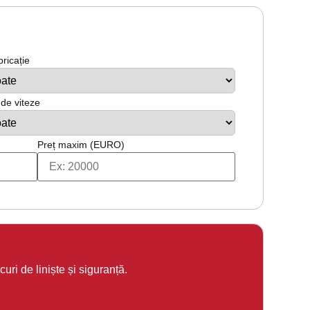
bricație
 de viteze
Preț maxim (EURO)
uri de liniște și siguranță.