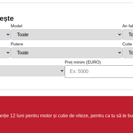
vește
Model
An fa
Putere
Cutie
Preț minim (EURO)
ie 12 luni pentru motor și cutie de viteze, pentru ca tu să te buc