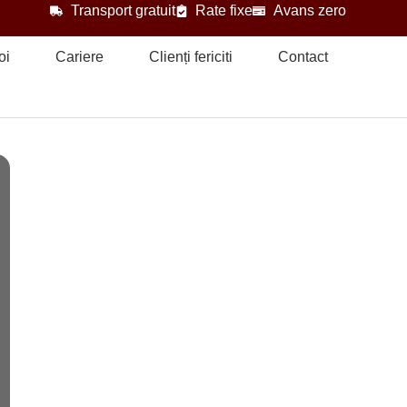
Transport gratuit
Rate fixe
Avans zero
oi
Cariere
Clienți fericiti
Contact