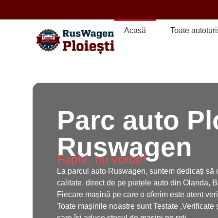
Acasă
Toate autotur
Parc auto Pl
Ruswagen
Fapte, nu vorbe!
La parcul auto Ruswagen, suntem dedicați să of
calitate, direct de pe piețele auto din Olanda, 
Fiecare mașină pe care o oferim este atent verifi
Toate mașinile noastre sunt Testate ,Verificat
care își aduce stocul de mașini pe roți.