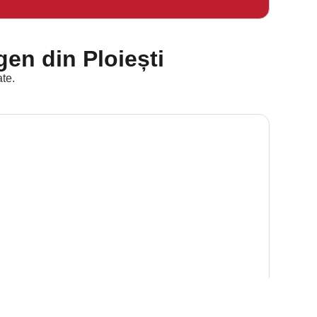
en din Ploiești
ate.