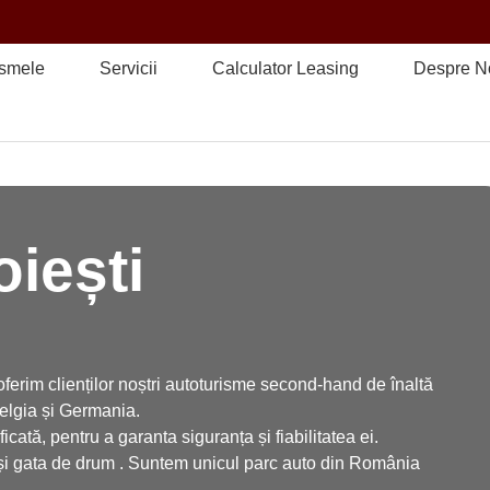
ismele
Servicii
Calculator Leasing
Despre N
oiești
erim clienților noștri autoturisme second-hand de înaltă
Belgia și Germania.
cată, pentru a garanta siguranța și fiabilitatea ei.
e și gata de drum . Suntem unicul parc auto din România