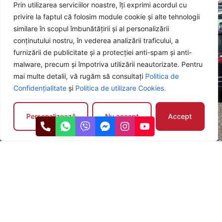
Prin utilizarea serviciilor noastre, îți exprimi acordul cu
operațional, adaptate nevoilor tale.
privire la faptul că folosim module cookie și alte tehnologii
similare în scopul îmbunătățirii și al personalizării
conținutului nostru, în vederea analizării traficului, a
furnizării de publicitate și a protecției anti-spam și anti-
Test drive gratuit
malware, precum și împotriva utilizării neautorizate. Pentru
Programează un test drive fără obligații și simte-te liber să
mai multe detalii, vă rugăm să consultați
Politica de
te convingi de performanțele mașinii.
Confidențialitate
și
Politica de utilizare Cookies.
Personalizează
Nu accept
Accept
Garanție și suport
Fiecare mașină beneficiază de garanție 12 luni pentru
motor și cutie de viteze, pentru ca tu să te bucuri de liniște
și siguranță.
Află mai multe