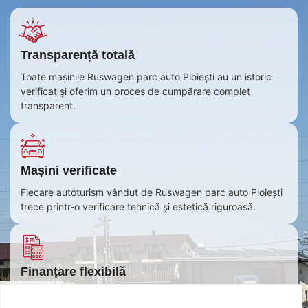
Transparență totală
Toate mașinile Ruswagen parc auto Ploiești au un istoric
verificat și oferim un proces de cumpărare complet
transparent.
Mașini verificate
Fiecare autoturism vândut de Ruswagen parc auto Ploiești
trece printr-o verificare tehnică și estetică riguroasă.
Finanțare flexibilă
Oferim soluții de plată convenabile deoarece colaborăm cu
instituții financiare pentru a-ți oferi rate accesibile și leasing