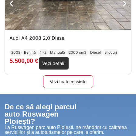
Audi A4 2008 2.0 Diesel
2008
Berlină
4x2
Manuală
2000 cm3
Diesel
5 locuri
5.500,00
€
Vezi detalii
Vezi toate mașinile
De ce să alegi parcul
auto Ruswagen
Ploiești?
La Ruswagen parc auto Ploiești, ne mândrim cu calitatea
serviciilor și a autoturismelor pe care le oferim.