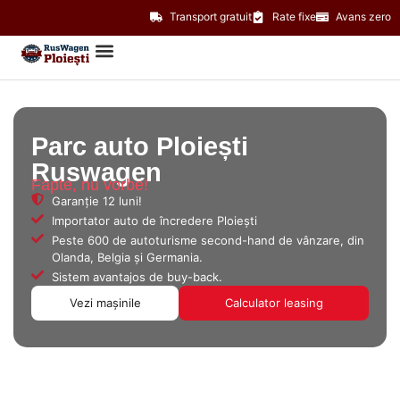
Transport gratuit
Rate fixe
Avans zero
Parc auto Ploiești
Ruswagen
Fapte, nu vorbe!
Garanție 12 luni!
Importator auto de încredere Ploiești
Peste 600 de autoturisme second-hand de vânzare, din
Olanda, Belgia și Germania.
Sistem avantajos de buy-back.
Vezi mașinile
Calculator leasing