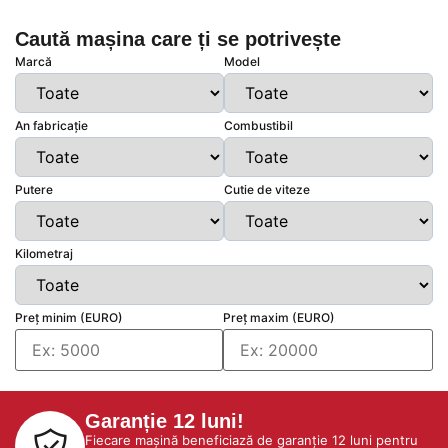
Caută mașina care ți se potrivește
Marcă
Model
An fabricație
Combustibil
Putere
Cutie de viteze
Kilometraj
Preț minim (EURO)
Preț maxim (EURO)
Garanție 12 luni!
Fiecare mașină beneficiază de garanție 12 luni pentru