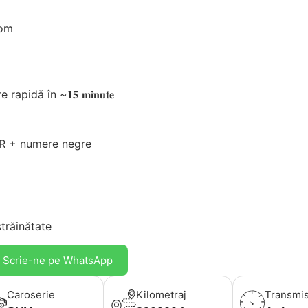
com
dă în ~𝟏𝟓 𝐦𝐢𝐧𝐮𝐭𝐞
RAR + numere negre
răinătate
Scrie-ne pe WhatsApp
Caroserie
Kilometraj
Transmis