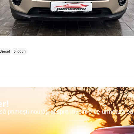
Diesel
5 locuri
r!
 să primești noutăți despre mașinile ce urmează să 