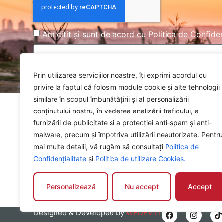
Am citit și sunt de acord cu
Politica de Confiden
Prin utilizarea serviciilor noastre, îți exprimi acordul cu
privire la faptul că folosim module cookie și alte tehnologii
similare în scopul îmbunătățirii și al personalizării
conținutului nostru, în vederea analizării traficului, a
Explorează
furnizării de publicitate și a protecției anti-spam și anti-
Acasă
malware, precum și împotriva utilizării neautorizate. Pentr
Toate autotur
Deservim clienți din România cât și din UE.
mai multe detalii, vă rugăm să consultați
Politica de
Servicii
Aducem masini pe comanda si ne ocupam
Confidențialitate
și
Politica de utilizare Cookies.
Calculator Le
de perfectarea actelor. Deținem un parc
auto de peste 600 de masini testate si gata
Noutăți
de drum.
Cariere
Personalizează
Nu accept
Accept
Designed & Developed by
WEDEV IT