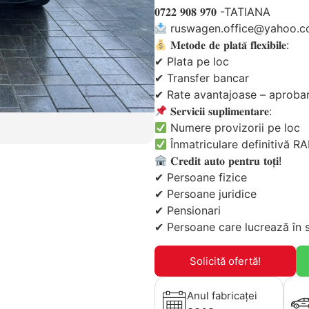
𝟎𝟕𝟐𝟐 𝟗𝟎𝟖 𝟗𝟕𝟎 -TATIANA
ruswagen.office@yahoo.
𝐌𝐞𝐭𝐨𝐝𝐞 𝐝𝐞 𝐩𝐥𝐚𝐭𝐚̆ 𝐟𝐥𝐞𝐱𝐢𝐛𝐢𝐥𝐞:
✔ Plata pe loc
✔ Transfer bancar
✔ Rate avantajoase – aprobare rapi
𝐒𝐞𝐫𝐯𝐢𝐜𝐢𝐢 𝐬𝐮𝐩𝐥𝐢𝐦𝐞𝐧𝐭𝐚𝐫𝐞:
Numere provizorii pe loc
Înmatriculare definitivă 
𝐂𝐫𝐞𝐝𝐢𝐭 𝐚𝐮𝐭𝐨 𝐩𝐞𝐧𝐭𝐫𝐮 𝐭𝐨𝐭̦𝐢!
✔ Persoane fizice
✔ Persoane juridice
✔ Pensionari
✔ Persoane care lucrează în st
Solicită ofertă!
Anul fabricaței