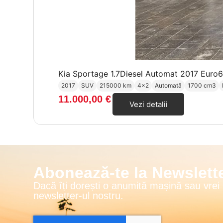
Kia Sportage 1.7Diesel Automat 2017 Euro6
2017
SUV
215000 km
4x2
Automată
1700 cm3
11.000,00
€
Vezi detalii
Abonează-te la Newslette
Dacă îți dorești o anumită mașină sau vrei
newsletter-ul nostru.