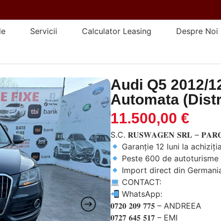
le
Servicii
Calculator Leasing
Despre Noi
Audi Q5 2012/12
Automata (Distr
11.500,00
€
S.C. 𝐑𝐔𝐒𝐖𝐀𝐆𝐄𝐍 𝐒𝐑𝐋 – 𝐏𝐀𝐑
Garanție 12 luni la achiziț
Peste 600 de autoturisme i
Import direct din Germani
CONTACT:
WhatsApp:
𝟎𝟕𝟐𝟎 𝟐𝟎𝟗 𝟕𝟕𝟓 – ANDREEA
𝟎𝟕𝟐𝟕 𝟔𝟒𝟓 𝟓𝟏𝟕 – EMI