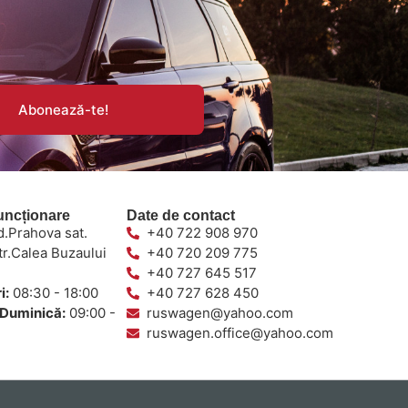
Abonează-te!
uncționare
Date de contact
d.Prahova sat.
+40 722 908 970
tr.Calea Buzaului
+40 720 209 775
+40 727 645 517
i:
08:30 - 18:00
+40 727 628 450
Duminică:
09:00 -
ruswagen@yahoo.com
ruswagen.office@yahoo.com