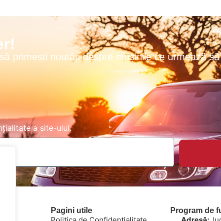
r!
 să primești noutăți despre mașinile ce urmează să 
țialitate
a site-ului.
Pagini utile
Program de f
Politica de Confidențialitate
Adresă:
Ju