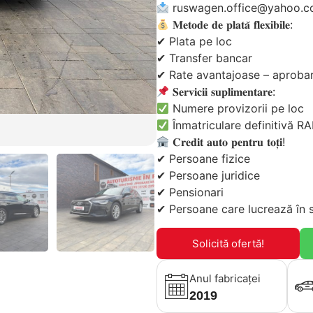
ruswagen.office@yahoo.
𝐌𝐞𝐭𝐨𝐝𝐞 𝐝𝐞 𝐩𝐥𝐚𝐭𝐚̆ 𝐟𝐥𝐞𝐱𝐢𝐛𝐢𝐥𝐞:
✔ Plata pe loc
✔ Transfer bancar
✔ Rate avantajoase – aprobare rapi
𝐒𝐞𝐫𝐯𝐢𝐜𝐢𝐢 𝐬𝐮𝐩𝐥𝐢𝐦𝐞𝐧𝐭𝐚𝐫𝐞:
Numere provizorii pe loc
Înmatriculare definitivă 
𝐂𝐫𝐞𝐝𝐢𝐭 𝐚𝐮𝐭𝐨 𝐩𝐞𝐧𝐭𝐫𝐮 𝐭𝐨𝐭̦𝐢!
✔ Persoane fizice
✔ Persoane juridice
✔ Pensionari
✔ Persoane care lucrează în st
Solicită ofertă!
Anul fabricaței
2019