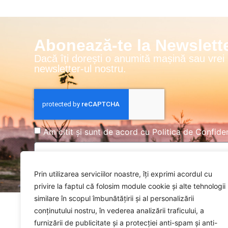
Abonează-te la Newslette
Dacă îți dorești o anumită mașină sau vrei
newsletter-ul nostru.
Am citit și sunt de acord cu
Politica de Confiden
Prin utilizarea serviciilor noastre, îți exprimi acordul cu
privire la faptul că folosim module cookie și alte tehnologii
similare în scopul îmbunătățirii și al personalizării
conținutului nostru, în vederea analizării traficului, a
Explorează
furnizării de publicitate și a protecției anti-spam și anti-
Acasă