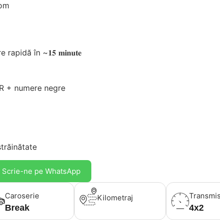
com
dă în ~𝟏𝟓 𝐦𝐢𝐧𝐮𝐭𝐞
RAR + numere negre
răinătate
Scrie-ne pe WhatsApp
Caroserie
Transmis
Kilometraj
Break
4x2