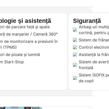
logie și asistență
Siguranță
ri de parcare față și spate
Airbag-uri multip
cortină, pentru 
ră de marșarier / Cameră 360°
Sistem de frâna
m de monitorizare a presiunii în
ri (TPMS)
Control electroni
ri de ploaie și lumină
Asistență la frâ
em Start-Stop
Sistem de averti
frontală
Sistem ISOFIX pe
de copii