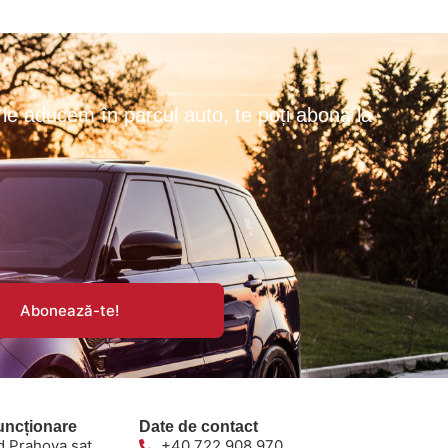
le aducem în parcul auto, te poți abona la
Abonează-te!
uncționare
Date de contact
d.Prahova sat.
+40 722 908 970