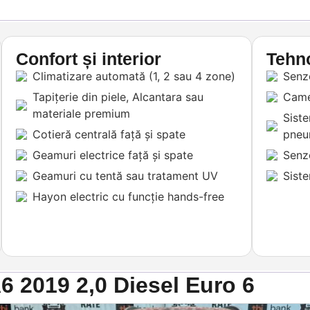
Confort și interior
Tehno
Climatizare automată (1, 2 sau 4 zone)
Senzo
Tapițerie din piele, Alcantara sau
Came
materiale premium
Siste
Cotieră centrală față și spate
pneu
Geamuri electrice față și spate
Senzo
Geamuri cu tentă sau tratament UV
Sist
Hayon electric cu funcție hands-free
A6 2019 2,0 Diesel Euro 6