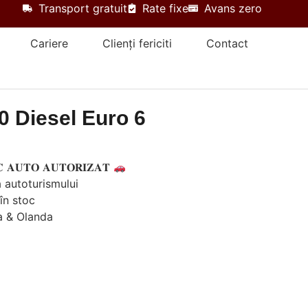
Transport gratuit
Rate fixe
Avans zero
Cariere
Clienți fericiti
Contact
0 Diesel Euro 6
 𝐀𝐔𝐓𝐎 𝐀𝐔𝐓𝐎𝐑𝐈𝐙𝐀𝐓
ia autoturismului
̂n stoc
a & Olanda