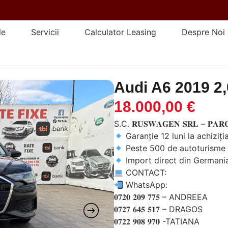
le
Servicii
Calculator Leasing
Despre Noi
Audi A6 2019 2,
18.000,00
€
S.C. 𝐑𝐔𝐒𝐖𝐀𝐆𝐄𝐍 𝐒𝐑𝐋 – 𝐏𝐀𝐑
Garanție 12 luni la achiziț
Peste 500 de autoturisme i
Import direct din Germani
CONTACT:
WhatsApp:
𝟎𝟕𝟐𝟎 𝟐𝟎𝟗 𝟕𝟕𝟓 – ANDREEA
𝟎𝟕𝟐𝟕 𝟔𝟒𝟓 𝟓𝟏𝟕 – DRAGOS
𝟎𝟕𝟐𝟐 𝟗𝟎𝟖 𝟗𝟕𝟎 -TATIANA