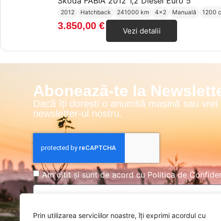
Skoda FABIA 2012 1,2 Diesel Euro 5
2012
Hatchback
241000 km
4x2
Manuală
1200 
3.850,00
€
Vezi detalii
Abonează-te la Newslette
Dacă îți dorești o anumită mașină sau vrei
newsletter-ul nostru.
Am citit și sunt de acord cu
Politica de Confiden
Prin utilizarea serviciilor noastre, îți exprimi acordul cu