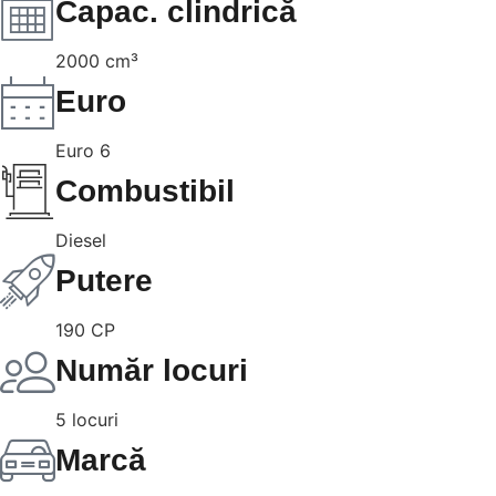
Capac. clindrică
2000 cm³
Euro
Euro 6
Combustibil
Diesel
Putere
190 CP
Număr locuri
5 locuri
Marcă