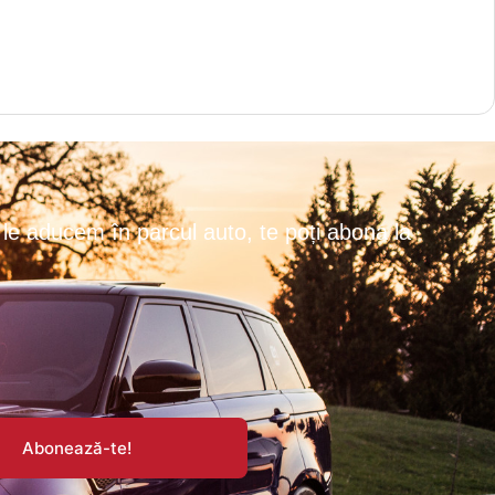
le aducem în parcul auto, te poți abona la
Abonează-te!