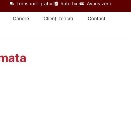
Transport gratuit
Rate fixe
Avans zero
Cariere
Clienți fericiti
Contact
omata