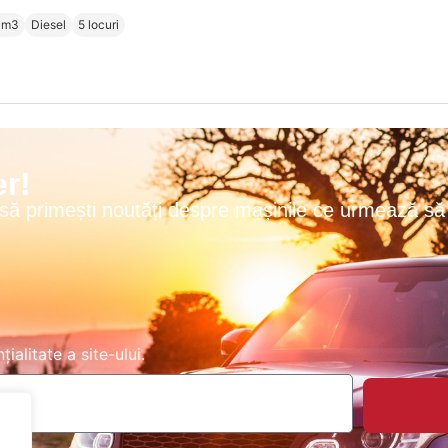
cm3
Diesel
5 locuri
r!
 să primești noutăți despre mașinile ce urmează să 
țialitate
a site-ului.