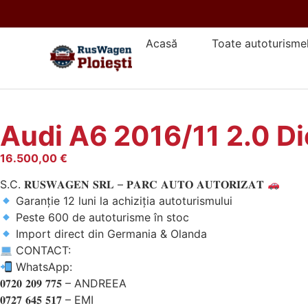
Acasă
Toate autoturisme
Audi A6 2016/11 2.0 D
16.500,00
€
S.C. 𝐑𝐔𝐒𝐖𝐀𝐆𝐄𝐍 𝐒𝐑𝐋 – 𝐏𝐀𝐑𝐂 𝐀𝐔𝐓𝐎 𝐀𝐔𝐓𝐎𝐑𝐈𝐙𝐀𝐓
Garanție 12 luni la achiziția autoturismului
Peste 600 de autoturisme în stoc
Import direct din Germania & Olanda
CONTACT:
WhatsApp:
𝟎𝟕𝟐𝟎 𝟐𝟎𝟗 𝟕𝟕𝟓 – ANDREEA
𝟎𝟕𝟐𝟕 𝟔𝟒𝟓 𝟓𝟏𝟕 – EMI