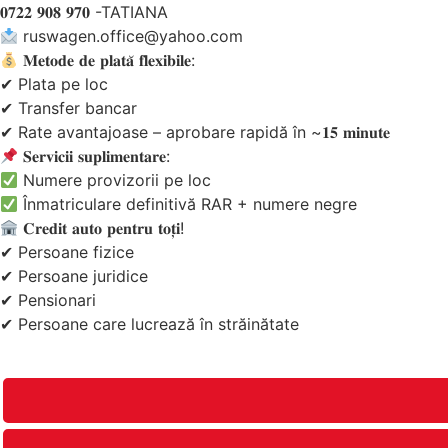
𝟎𝟕𝟐𝟐 𝟗𝟎𝟖 𝟗𝟕𝟎 -TATIANA
ruswagen.office@yahoo.com
𝐌𝐞𝐭𝐨𝐝𝐞 𝐝𝐞 𝐩𝐥𝐚𝐭𝐚̆ 𝐟𝐥𝐞𝐱𝐢𝐛𝐢𝐥𝐞:
✔ Plata pe loc
✔ Transfer bancar
✔ Rate avantajoase – aprobare rapidă în ~𝟏𝟓 𝐦𝐢𝐧𝐮𝐭𝐞
𝐒𝐞𝐫𝐯𝐢𝐜𝐢𝐢 𝐬𝐮𝐩𝐥𝐢𝐦𝐞𝐧𝐭𝐚𝐫𝐞:
Numere provizorii pe loc
Înmatriculare definitivă RAR + numere negre
𝐂𝐫𝐞𝐝𝐢𝐭 𝐚𝐮𝐭𝐨 𝐩𝐞𝐧𝐭𝐫𝐮 𝐭𝐨𝐭̦𝐢!
✔ Persoane fizice
✔ Persoane juridice
✔ Pensionari
✔ Persoane care lucrează în străinătate