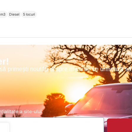
cm3
Diesel
5 locuri
r!
 să primești noutăți despre mașinile ce urmează să 
țialitate
a site-ului.