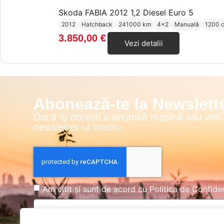
Skoda FABIA 2012 1,2 Diesel Euro 5
2012
Hatchback
241000 km
4x2
Manuală
1200 
3.850,00
€
Vezi detalii
Abonează-te la Newslette
Dacă îți dorești o anumită mașină sau vrei
newsletter-ul nostru.
Am citit și sunt de acord cu
Politica de Confiden