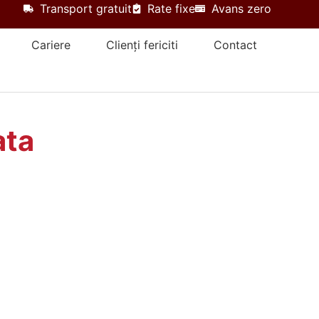
Transport gratuit
Rate fixe
Avans zero
Cariere
Clienți fericiti
Contact
ata