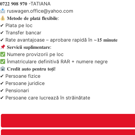
𝟎𝟕𝟐𝟐 𝟗𝟎𝟖 𝟗𝟕𝟎 -TATIANA
ruswagen.office@yahoo.com
𝐌𝐞𝐭𝐨𝐝𝐞 𝐝𝐞 𝐩𝐥𝐚𝐭𝐚̆ 𝐟𝐥𝐞𝐱𝐢𝐛𝐢𝐥𝐞:
✔ Plata pe loc
✔ Transfer bancar
✔ Rate avantajoase – aprobare rapidă în ~𝟏𝟓 𝐦𝐢𝐧𝐮𝐭𝐞
𝐒𝐞𝐫𝐯𝐢𝐜𝐢𝐢 𝐬𝐮𝐩𝐥𝐢𝐦𝐞𝐧𝐭𝐚𝐫𝐞:
Numere provizorii pe loc
Înmatriculare definitivă RAR + numere negre
𝐂𝐫𝐞𝐝𝐢𝐭 𝐚𝐮𝐭𝐨 𝐩𝐞𝐧𝐭𝐫𝐮 𝐭𝐨𝐭̦𝐢!
✔ Persoane fizice
✔ Persoane juridice
✔ Pensionari
✔ Persoane care lucrează în străinătate