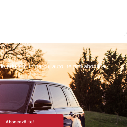
le aducem în parcul auto, te poți abona la
Abonează-te!