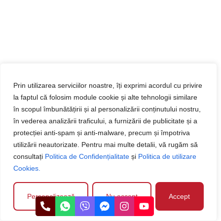
Prin utilizarea serviciilor noastre, îți exprimi acordul cu privire
la faptul că folosim module cookie și alte tehnologii similare
în scopul îmbunătățirii și al personalizării conținutului nostru,
în vederea analizării traficului, a furnizării de publicitate și a
protecției anti-spam și anti-malware, precum și împotriva
utilizării neautorizate. Pentru mai multe detalii, vă rugăm să
consultați
Politica de Confidențialitate
și
Politica de utilizare
Cookies.
Personalizează
Nu accept
Accept