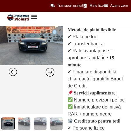
Transport gratuit
Rate fixe
Avans zero
𝐌𝐞𝐭𝐨𝐝𝐞 𝐝𝐞 𝐩𝐥𝐚𝐭𝐚̆ 𝐟𝐥𝐞𝐱𝐢𝐛𝐢𝐥𝐞:
✔ Plata pe loc
✔ Transfer bancar
✔ Rate avantajoase –
aprobare rapidă în ~𝟏𝟓
𝐦𝐢𝐧𝐮𝐭𝐞
✔ Finanțare disponibilă
chiar dacă figurați în Biroul
de Credit
𝐒𝐞𝐫𝐯𝐢𝐜𝐢𝐢 𝐬𝐮𝐩𝐥𝐢𝐦𝐞𝐧𝐭𝐚𝐫𝐞:
Numere provizorii pe loc
Înmatriculare definitivă
RAR + numere negre
𝐂𝐫𝐞𝐝𝐢𝐭 𝐚𝐮𝐭𝐨 𝐩𝐞𝐧𝐭𝐫𝐮 𝐭𝐨𝐭̦𝐢!
✔ Persoane fizice