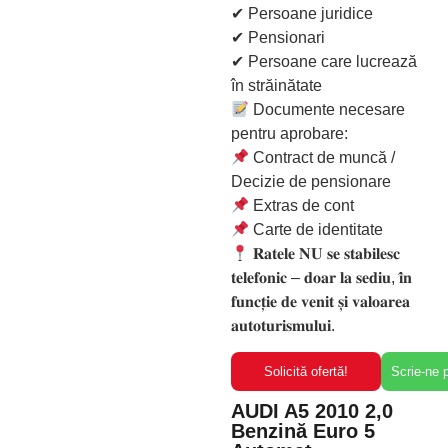
✔ Persoane juridice
✔ Pensionari
✔ Persoane care lucrează
în străinătate
Documente necesare
pentru aprobare:
Contract de muncă /
Decizie de pensionare
Extras de cont
Carte de identitate
𝐑𝐚𝐭𝐞𝐥𝐞 𝐍𝐔 𝐬𝐞 𝐬𝐭𝐚𝐛𝐢𝐥𝐞𝐬𝐜
𝐭𝐞𝐥𝐞𝐟𝐨𝐧𝐢𝐜 – 𝐝𝐨𝐚𝐫 𝐥𝐚 𝐬𝐞𝐝𝐢𝐮, 𝐢̂𝐧
𝐟𝐮𝐧𝐜𝐭̦𝐢𝐞 𝐝𝐞 𝐯𝐞𝐧𝐢𝐭 𝐬̦𝐢 𝐯𝐚𝐥𝐨𝐚𝐫𝐞𝐚
𝐚𝐮𝐭𝐨𝐭𝐮𝐫𝐢𝐬𝐦𝐮𝐥𝐮𝐢.
Solicită ofertă!
Scrie-ne
AUDI A5 2010 2,0
Benzină Euro 5