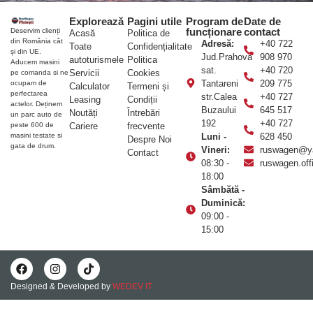
Explorează
Pagini utile
Program de
Date de
funcționare
contact
Deservim clienți
Acasă
Politica de
din România cât
Adresă:
+40 722
Toate
Confidențialitate
și din UE.
Jud.Prahova
908 970
autoturismele
Politica
Aducem masini
sat.
+40 720
Servicii
Cookies
pe comanda si ne
Tantareni
209 775
ocupam de
Calculator
Termeni și
perfectarea
str.Calea
+40 727
Leasing
Condiții
actelor. Deținem
Buzaului
645 517
Noutăți
Întrebări
un parc auto de
192
+40 727
Cariere
frecvente
peste 600 de
Luni -
628 450
masini testate si
Despre Noi
gata de drum.
Vineri:
ruswagen@y
Contact
08:30 -
ruswagen.of
18:00
Sâmbătă -
Duminică:
09:00 -
15:00
Designed & Developed by
WEDEV IT