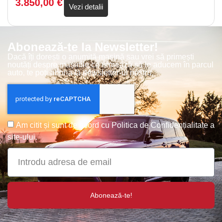
3.850,00
€
Vezi detalii
Abonează-te la Newsletter!
Dacă îți dorești o anumită mașină sau vrei să primești
noutăți despre mașinile ce urmează să le aducem în parcul
auto, te poți abona la newsletter-ul nostru.
Am citit și sunt de acord cu
Politica de Confidențialitate
a
site-ului.
Abonează-te!