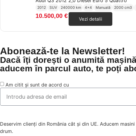
Audi Q3 2012 2,0 Diesel Euro 5 Quattro
2012
SUV
240000 km
4x4
Manuală
2000 cm3
10.500,00
€
Vezi detalii
Abonează-te la Newsletter!
Dacă îți dorești o anumită mașină
aducem în parcul auto, te poți ab
Am citit și sunt de acord cu
Politica de Confidențialitate
Deservim clienți din România cât și din UE. Aducem masini
drum.