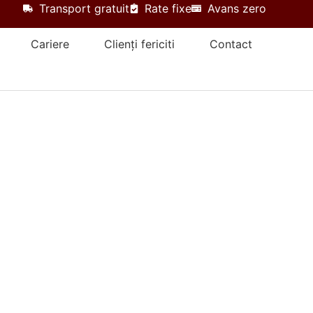
Transport gratuit
Rate fixe
Avans zero
Cariere
Clienți fericiti
Contact