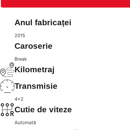
Anul fabricaței
2015
Caroserie
Break
Kilometraj
Transmisie
4x2
Cutie de viteze
Automată