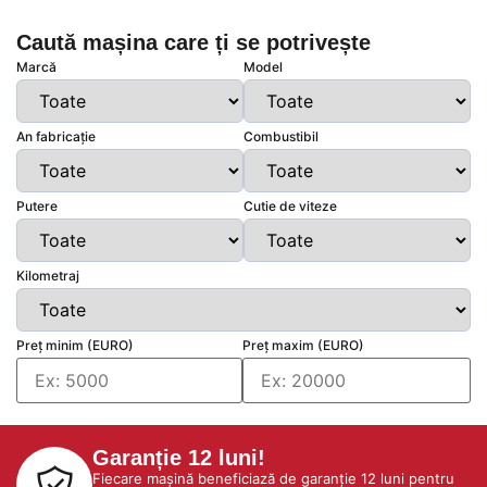
Caută mașina care ți se potrivește
Marcă
Model
An fabricație
Combustibil
Putere
Cutie de viteze
Kilometraj
Preț minim (EURO)
Preț maxim (EURO)
Garanție 12 luni!
Fiecare mașină beneficiază de garanție 12 luni pentru